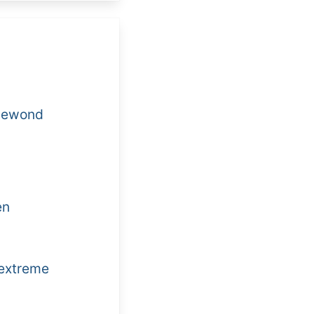
 gewond
en
 extreme