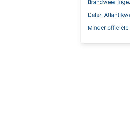
Brandweer ingez
Delen Atlantikw
Minder officiële