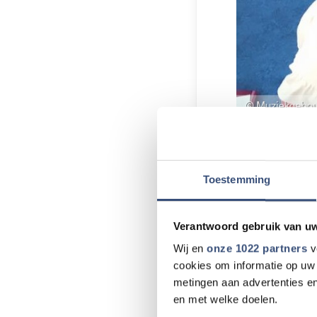
Op donderdag 4 e
van de cursus Muz
Toestemming
met 4 jaar en bie
De lessen worden
Muziekgebouw Go
Verantwoord gebruik van u
Wij en
onze 1022 partners
v
De cursus, die z
cookies om informatie op uw 
zingen. Kinderen
metingen aan advertenties en
onderscheiden. Da
en met welke doelen.
omdat ritme, melo