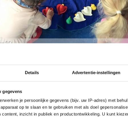
n vrijdag 5 september 2025 start in Middelharnis een
iek met Peuters. Deze cursus is bedoeld voor kindere
Details
Advertentie-instellingen
dt een speelse en toegankelijke manier om kennis te 
 gegeven door Angelique de Boer en vinden plaats in 
eree-Overflakkee aan de Schoolstraat 9a.
w gegevens
erwerken je persoonlijke gegevens (bijv. uw IP-adres) met behul
es lessen omvat, draait om het samen maken van muzi
apparaat op te slaan en te gebruiken met als doel gepersonalise
 leren ritmes herkennen, melodieën zingen en toonhoo
 content, inzicht in publiek en productontwikkeling. U kunt kiez
arnaast draagt de cursus bij aan de taalontwikkeling
die en intonatie een belangrijke basis vormen voor ta