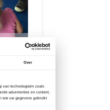
 nieuwe reeks
n van 1 tot en
Over
maken met muziek.
het
p van technologieën zoals
ek, dansen en
erde advertenties en content,
gtes
en wie uw gegevens gebruikt
 van de peuters,
alvaardigheid.