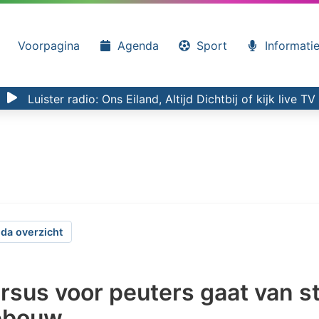
Voorpagina
Agenda
Sport
Informati
Luister radio:
Ons Eiland, Altijd Dichtbij
of kijk
live TV
da overzicht
sus voor peuters gaat van st
ebouw