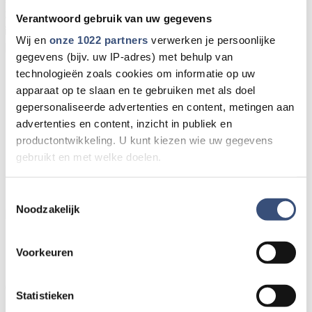
22:00 uur op parkeerplaats sportcomplex De Gooye en
Verantwoord gebruik van uw gegevens
is gratis toegankelijk.
Wij en
onze 1022 partners
verwerken je persoonlijke
Dit jaar treden op:
gegevens (bijv. uw IP-adres) met behulp van
technologieën zoals cookies om informatie op uw
Kraantje Pappie
apparaat op te slaan en te gebruiken met als doel
Davina Michelle
gepersonaliseerde advertenties en content, metingen aan
The Dirty Daddies
advertenties en content, inzicht in publiek en
productontwikkeling. U kunt kiezen wie uw gegevens
Nod Stewart & The Faces (tribute to Rod)
gebruikt en met welke doelen.
Pearl Jamming (Pearl Jam tribute)
DJ Thomm
Als u het toestaat, willen we ook graag:
Toestemmingsselectie
Noodzakelijk
Informatie verzamelen over uw geografische locatie,
Meer info:
www.marflex-oranjepop.nl
die tot een paar meter nauwkeurig kan zijn
Uw apparaat identificeren door het actief te scannen
Voorkeuren
op specifieke eigenschappen (fingerprinting)
Meer nieuws van Goeree-
Lees meer over hoe uw persoonlijke gegevens worden
Overflakkee:
Statistieken
verwerkt en stel uw voorkeuren in het
detailgedeelte
in.