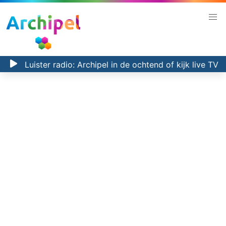
Luister radio:
Archipel in de ochtend
of kijk
live TV