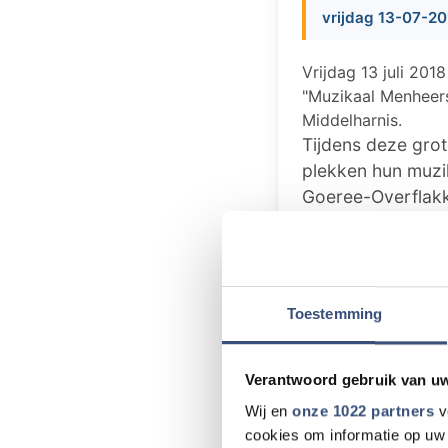
vrijdag 13-07-2
Vrijdag 13 juli 20
"Muzikaal Menheer
Middelharnis.
Tijdens deze grot
plekken hun muzik
Goeree-Overflakke
band of muziekve
Het muzikale aanb
niet alleen 2 vio
Toestemming
optreden worden 
(drums) en Bas (g
vrolijke klanken l
Verantwoord gebruik van u
Wij en
onze 1022 partners
v
Natuurlijk zijn e
cookies om informatie op uw 
en bungee trampo