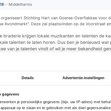
018
Middelharnis
18 organiseert Stichting Hart van Goeree-Overflakkee voor 
se Avondmarkt". Deze zal plaatsvinden op de Voorstraat 
e braderie krijgen lokale muzikanten en talenten de k
ale talenten te laten horen. Dus ben je benieuwd wat 
e van je talenten vindt of wil je meer bekendheid gen
reniging, meld je dan aan via
info@hartvangoereeover
od tijdens deze dag zal heel divers zijn, want onder
listen (Tygo en Arwen) zich aangemeld, maar zal er ook
Details
Advertentie-instellingen
verzorgd door de band Baneham bestaande uit Pepijn
itaar) en zullen ook de dames van Sax'a'holic uit Oud
aten horen.
w gegevens
erwerken je persoonlijke gegevens (bijv. uw IP-adres) met behul
r ook diverse kinderattracties aanwezig, zoals een draa
apparaat op te slaan en te gebruiken met als doel gepersonalise
lines. En is er op deze avond op het Diekhuusplein e