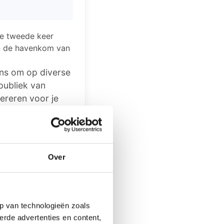
de tweede keer
en de havenkom van
ans om op diverse
publiek van
ereren voor je
flakkee.nl
.
tussen hebben zich
 een akoestisch
Over
 (zang), Jeroen
e Tonge hun
p van technologieën zoals
imolen, mini cars
erde advertenties en content,
en