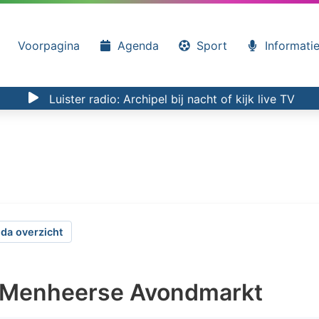
Voorpagina
Agenda
Sport
Informati
Luister radio:
Archipel bij nacht
of kijk
live TV
da overzicht
 Menheerse Avondmarkt