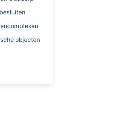
 besluiten
llencomplexen
rische objecten