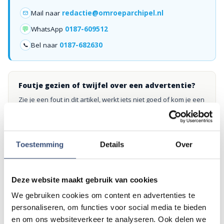
Mail naar
redactie@omroeparchipel.nl
💬
WhatsApp
0187-609512
Bel naar
0187-682630
📞
Foutje gezien of twijfel over een advertentie?
Zie je een fout in dit artikel, werkt iets niet goed of kom je een
advertentie tegen die niet klopt? Laat het ons weten via
redactie@omroeparchipel.nl
. We kijken er graag naar.
Toestemming
Details
Over
Andere events
Deze website maakt gebruik van cookies
We gebruiken cookies om content en advertenties te
Magic Summer show met Steven Kazàn
personaliseren, om functies voor social media te bieden
DI
11
📍
Ouddorp
🕐
17:00
en om ons websiteverkeer te analyseren. Ook delen we