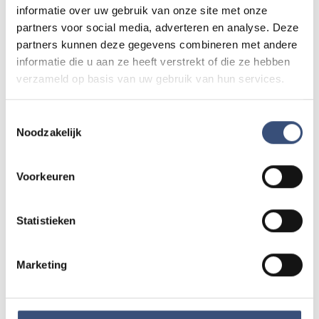
AUG.
informatie over uw gebruik van onze site met onze
partners voor social media, adverteren en analyse. Deze
partners kunnen deze gegevens combineren met andere
Kinderdagen bij RTM-trammuseum in
informatie die u aan ze heeft verstrekt of die ze hebben
WO
12
Ouddorp
verzameld op basis van uw gebruik van hun services.
📍
Ouddorp
🕐
10:00
AUG.
Toestemmingsselectie
Noodzakelijk
Hippie Beach Day markt bij Houten Kaap
DO
13
📍
Ouddorp
🕐
12:00
Voorkeuren
AUG.
Statistieken
Concert met Oekraïense musici in
DO
13
Dorpskerk Ouddorp
Marketing
📍
Ouddorp
🕐
19:30
AUG.