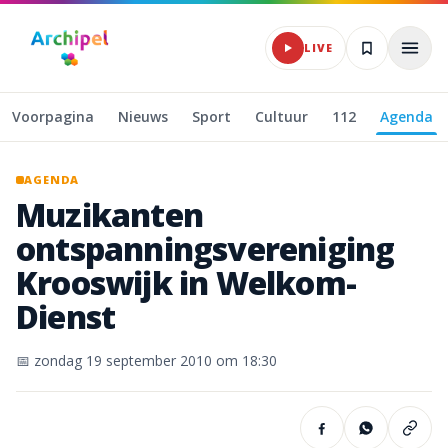
Naar hoofdinhoud
LIVE
Voorpagina
Nieuws
Sport
Cultuur
112
Agenda
AGENDA
Muzikanten
ontspanningsvereniging
Krooswijk
in
Welkom-
Dienst
📅
zondag 19 september 2010
om 18:30