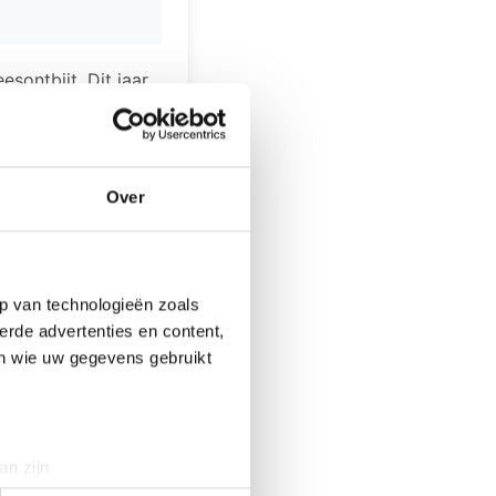
sontbijt. Dit jaar
' geschreven door
 nieuwe dingen
elname is gratis
heek. Bibliotheek
Over
lezingen,
.
p van technologieën zoals
erde advertenties en content,
en wie uw gegevens gebruikt
an zijn
rinting)