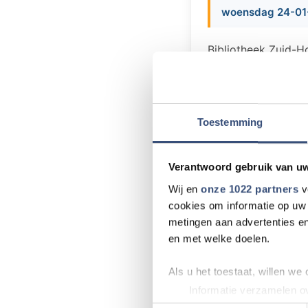
woensdag 24-01-
Bibliotheek Zuid-Ho
staat het prentenbo
Miriam Bos. Deelne
leren over dieren 
maar meld je wel a
Toestemming
Zuid-Hollandse Del
spreekuren en jeug
Verantwoord gebruik van u
Wij en
onze 1022 partners
v
cookies om informatie op uw 
metingen aan advertenties en
en met welke doelen.
Meer nieu
Als u het toestaat, willen we
Wielrenner ove
Informatie verzamelen ov
Uw apparaat identificere