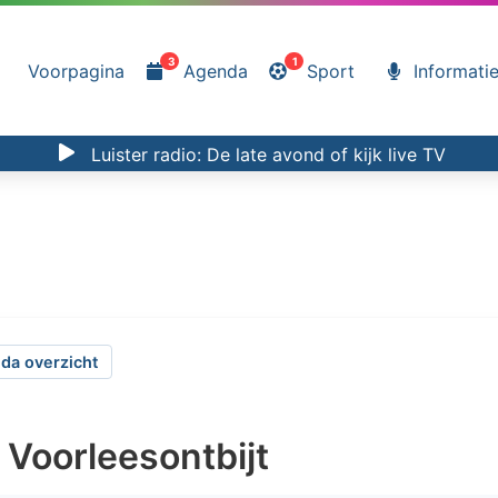
3
1
Voorpagina
Agenda
Sport
Informati
Luister radio:
De late avond
of kijk
live TV
da overzicht
 Voorleesontbijt