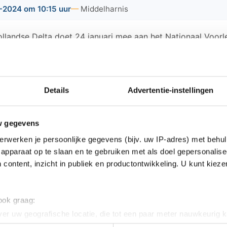
2024 om 10:15 uur
Middelharnis
llandse Delta doet 24 januari mee aan het Nationaal Voorlee
ek van het jaar in de schijnwerpers: 'Help! Een verrassing!
mers kunnen in de bibliotheek in Middelharnis lekker eten,
en ook nog wat moois maken om mee naar huis te nemen. De
an via de website
www.bzhd.nl
of aan de balie in de bibliot
Details
Advertentie-instellingen
ta organiseert elke maand tal van interessante workshops, 
dactiviteiten. Zie de website voor het complete programma
w gegevens
erwerken je persoonlijke gegevens (bijv. uw IP-adres) met behul
apparaat op te slaan en te gebruiken met als doel gepersonalise
 content, inzicht in publiek en productontwikkeling. U kunt kiez
ws van Goeree-Overflakkee:
 ook graag:
rleden na onwelwording bij Den Bommel
er uw geografische locatie, die tot een paar meter nauwkeurig k
n door het actief te scannen op specifieke eigenschappen (fingerp