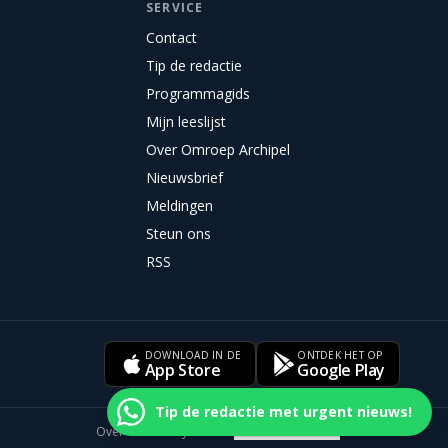
SERVICE
Contact
Tip de redactie
Programmagids
Mijn leeslijst
Over Omroep Archipel
Nieuwsbrief
Meldingen
Steun ons
RSS
DOWNLOAD IN DE
ONTDEK HET OP
App Store
Google Play
Tip de redactie met urgent nieuws!
Over ons
Privacy
Cookies
Cookievoorkeuren
Disclaimer