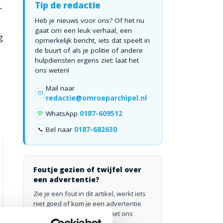
Tip de redactie
r
Heb je nieuws voor ons? Of het nu
gaat om een leuk verhaal, een
g
opmerkelijk bericht, iets dat speelt in
de buurt of als je politie of andere
hulpdiensten ergens ziet: laat het
ons weten!
Mail naar
redactie@omroeparchipel.nl
💬
WhatsApp
0187-609512
Bel naar
0187-682630
📞
Foutje gezien of twijfel over
een advertentie?
Zie je een fout in dit artikel, werkt iets
niet goed of kom je een advertentie
tegen die niet klopt? Laat het ons