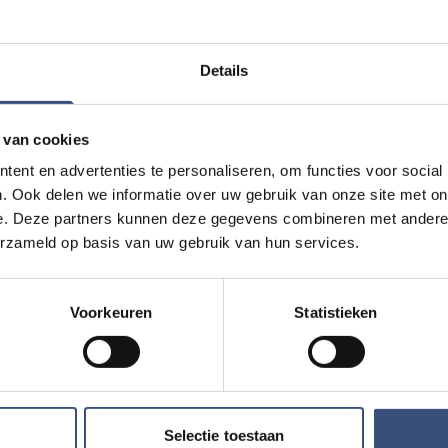
Details
 van cookies
ent en advertenties te personaliseren, om functies voor social
. Ook delen we informatie over uw gebruik van onze site met on
n Kazàn
Kinderdagen bij
e. Deze partners kunnen deze gegevens combineren met andere i
WO
12
📍
Ouddorp
🕐
10:00
erzameld op basis van uw gebruik van hun services.
AUG.
Voorkeuren
Statistieken
uten Kaap
Concert met Oekr
DO
13
📍
Ouddorp
🕐
19:30
AUG.
Selectie toestaan