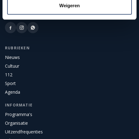
Weigeren
Publieke streekomroep van Goeree-Overflakkee. Onafhankelijk
nieuws, sport, cultuur, en live radio en tv voor het eiland.
RUBRIEKEN
Nieuws
Cultuur
112
Sport
Agenda
INFORMATIE
Programma's
Organisatie
Uitzendfrequenties