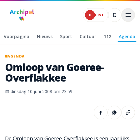
Naar hoofdinhoud
LIVE
Voorpagina
Nieuws
Sport
Cultuur
112
Agenda
AGENDA
Omloop
van
Goeree-
Overflakkee
📅
dinsdag 10 juni 2008
om 23:59
De Omloop van Goeree-Overflakkee is een jaarlijks