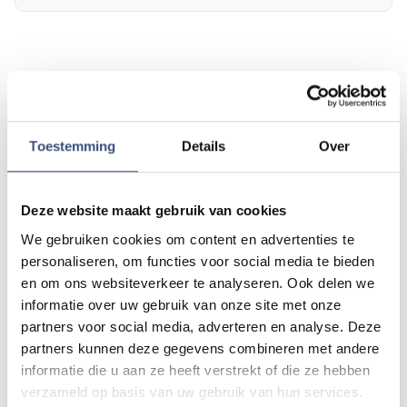
Andere events
Magic Summer show met Steven Kazàn
Toestemming
Details
Over
DI
11
📍
Ouddorp
🕐
17:00
AUG.
Deze website maakt gebruik van cookies
We gebruiken cookies om content en advertenties te
Kinderdagen bij RTM-trammuseum in
WO
personaliseren, om functies voor social media te bieden
12
Ouddorp
en om ons websiteverkeer te analyseren. Ook delen we
📍
Ouddorp
🕐
10:00
AUG.
informatie over uw gebruik van onze site met onze
partners voor social media, adverteren en analyse. Deze
partners kunnen deze gegevens combineren met andere
Hippie Beach Day markt bij Houten Kaap
informatie die u aan ze heeft verstrekt of die ze hebben
DO
13
📍
Ouddorp
🕐
12:00
verzameld op basis van uw gebruik van hun services.