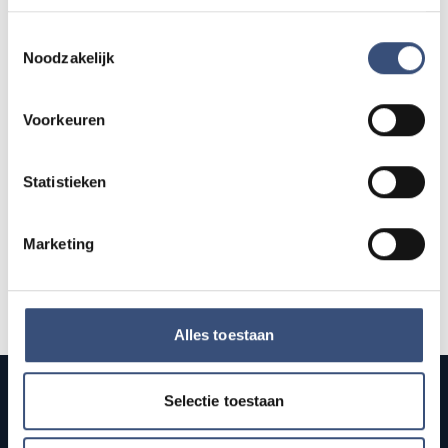
AUG.
Toestemmingsselectie
Noodzakelijk
Concert met Oekraïense musici in
DO
13
Dorpskerk Ouddorp
📍
Ouddorp
🕐
19:30
Voorkeuren
AUG.
Statistieken
Alle events op de agenda →
Marketing
Alles toestaan
Selectie toestaan