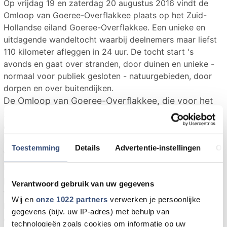
Op vrijdag 19 en zaterdag 20 augustus 2016 vindt de
Omloop van Goeree-Overflakkee plaats op het Zuid-
Hollandse eiland Goeree-Overflakkee. Een unieke en
uitdagende wandeltocht waarbij deelnemers maar liefst
110 kilometer afleggen in 24 uur. De tocht start 's
avonds en gaat over stranden, door duinen en unieke -
normaal voor publiek gesloten - natuurgebieden, door
dorpen en over buitendijken.
De Omloop van Goeree-Overflakkee, die voor het
27e jaar wordt georganiseerd door vrijwilligers, is
ooit begonnen als grap van een paar vrienden.
Inmiddels is de Omloop een spectaculaire
Toestemming
Details
Advertentie-instellingen
Ov
wandeltocht waaraan zo'n 1000 deelnemers
meedoen. De omloop is geen wedstrijd, het is een
prestatie en een uitdaging. Naast de monstertocht
Verantwoord gebruik van uw gegevens
van 110 kilometer zijn er ook kortere afstanden te
Wij en
onze 1022 partners
verwerken je persoonlijke
lopen van 15 tot en met 55 kilometer. Daarnaast is
gegevens (bijv. uw IP-adres) met behulp van
er ook nog een estafetteloop en een Kennedymars
technologieën zoals cookies om informatie op uw