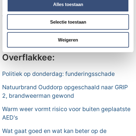
en om ons websiteverkeer te analyseren. Ook delen we
Alles toestaan
Meer informatie
informatie over uw gebruik van onze site met onze
Wil je meer informatie? Kijk op
www.omloop.com
,
partners voor social media, adverteren en analyse. Deze
Selectie toestaan
partners kunnen deze gegevens combineren met andere
Facebook
of volg ons op
Twitter
.
informatie die u aan ze heeft verstrekt of die ze hebben
verzameld op basis van uw gebruik van hun services.
Weigeren
Meer nieuws van Goeree-
Overflakkee:
Politiek op donderdag: funderingsschade
Natuurbrand Ouddorp opgeschaald naar GRIP
2, brandweerman gewond
Warm weer vormt risico voor buiten geplaatste
AED's
Wat gaat goed en wat kan beter op de