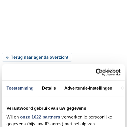
← Terug naar agenda overzicht
OneWayPraise in Ouddorp
Toestemming
Details
Advertentie-instellingen
Ov
zaterdag 01-03-2008 om 19:30 uur
Verantwoord gebruik van uw gegevens
Op zaterdag 1 maart 2008 is jong en oud welkom voor
Wij en
onze 1022 partners
verwerken je persoonlijke
een uurtje zingen in de Doopsgezinde Gemeente,
gegevens (bijv. uw IP-adres) met behulp van
Dorpstienden 3 te Ouddorp. Er worden