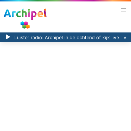
Luister radio:
Archipel in de ochtend
of kijk
live TV