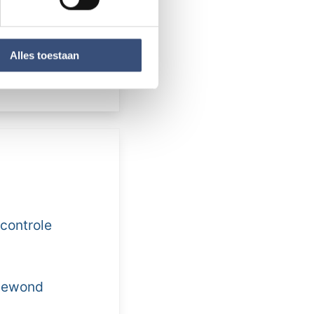
van de kerk.
 media te bieden en om ons
 uur en zaterdag
ze partners voor social
welkom bij de
nformatie die u aan ze heeft
Alles toestaan
controle
 gewond