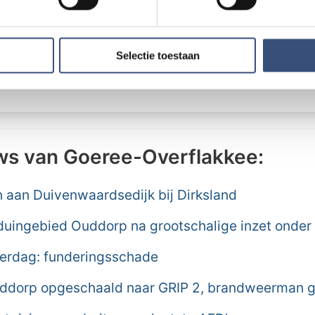
el zal besteed worden aan onderhoud en activiteiten 
ent en advertenties te personaliseren, om functies voor social
n zijn op vrijdagavond 4 november van 19:00 tot 21:30
. Ook delen we informatie over uw gebruik van onze site met on
0:00 tot 16:00 uur. Op beide dagen bent u van harte 
e. Deze partners kunnen deze gegevens combineren met andere i
Selectie toestaan
erzameld op basis van uw gebruik van hun services.
psweg 97a te Sommelsdijk.
ws van Goeree-Overflakkee:
aan Duivenwaardsedijk bij Dirksland
duingebied Ouddorp na grootschalige inzet onder 
derdag: funderingsschade
ddorp opgeschaald naar GRIP 2, brandweerman