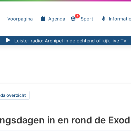
1
Voorpagina
Agenda
Sport
Informati
Luister radio:
Archipel in de ochtend
of kijk
live TV
da overzicht
ngsdagen in en rond de Exod