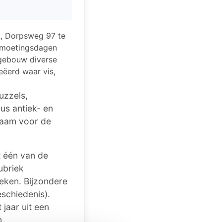
, Dorpsweg 97 te
ntmoetingsdagen
kgebouw diverse
eëerd waar vis,
uzzels,
us antiek- en
kraam voor de
t één van de
ubriek
oeken. Bijzondere
schiedenis).
 jaar uit een
n.