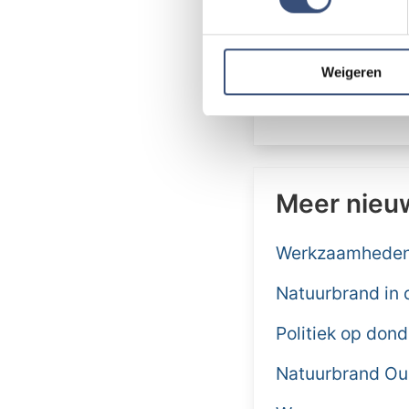
Het resterende de
We gebruiken cookies om cont
De openingstijde
websiteverkeer te analyseren
5 november van 1
media, adverteren en analys
Weigeren
verstrekt of die ze hebben v
Exoduskerk, Dor
Meer nieu
Werkzaamheden 
Natuurbrand in 
Politiek op don
Natuurbrand Ou