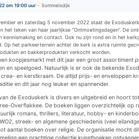
22 om 19:00 uur
Sommelsdijk
vember en zaterdag 5 november 2022 staat de Exoduskerk
n het teken van haar jaarlijkse “Ontmoetingsdagen”. De o
van kennismaking en contact. Ook nu zijn rond en in het ker
d. Op het parkeerterrein achter de kerk is extra ruimte gecr
produkten en bakkerprodukten verkocht worden.
 een koopjesmarkt met dit jaar een groot assortiment p
n en speelgoed. Natuurlijk is er ook de bekende Exod
crea- en kerstkraam. De altijd prijs- en enveloppen 
aditie en dit jaar nog leuker en spannender.
an de Exoduskerk is divers en uitgebreid en hoort to
ee-Overflakkee. De boeken liggen overzichtelijk op r
uurlijk romans, thrillers, literatuur, hobby- en kinderb
WO2, streek- en algemene geschiedenis (veel eilandge
ot aantal boeken over religie. De organisatie mocht dit
ameling een prachtige collectie kunstboeken ontvange