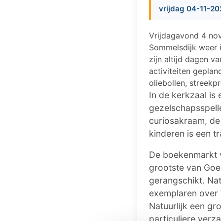
vrijdag 04-11-20
Vrijdagavond 4 no
Sommelsdijk weer i
zijn altijd dagen 
activiteiten geplan
oliebollen, streek
In de kerkzaal is
gezelschapsspelle
curiosakraam, de 
kinderen is een tr
De boekenmarkt v
grootste van Goer
gerangschikt. Nat
exemplaren over 
Natuurlijk een gro
particuliere verz