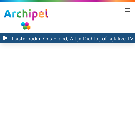
Luister radio:
Ons Eiland, Altijd Dichtbij
of kijk
live TV