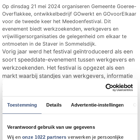
Op dinsdag 21 mei 2024 organiseren Gemeente Goeree-
Overflakkee, ontwikkelbedrijf GOwerkt en GOvoorElkaar
voor de tweede keer het Meedoenfestival. Dit
evenement biedt werkzoekenden, werkgevers en
vrijwilligersorganisaties de gelegenheid om elkaar te
ontmoeten in de Staver in Sommelsdijk.
Vorig jaar werd het festival geïntroduceerd als een
soort speeddate-evenement tussen werkgevers en
werkzoekenden. Het festival is opgezet als een
markt waarbij standjes van werkgevers, informatie
over vrijwilligerswerk en opleidingen, en diverse
workshops beschikbaar zijn. De focus ligt
voornamelijk op kennismaking en interactie tussen
Toestemming
Details
Advertentie-instellingen
Ov
de deelnemers.
Met bedrijven die moeite hebben om vacatures te
Verantwoord gebruik van uw gegevens
vullen en inwoners die op zoek zijn naar werk, biedt
Wij en
onze 1022 partners
verwerken je persoonlijke
het Meedoenfestival de kans om te ontdekken