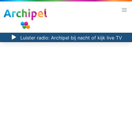
Luister radio:
Archipel bij nacht
of kijk
live TV