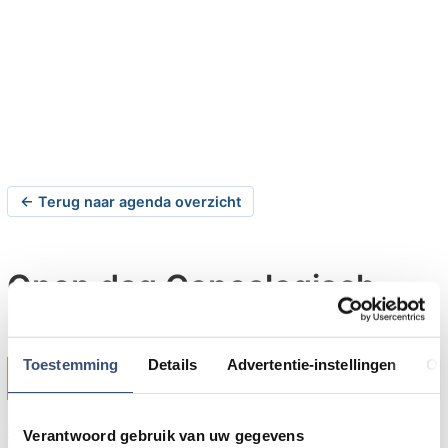
← Terug naar agenda overzicht
Open dag Genealogisch
Centrum GO
Toestemming
Details
Advertentie-instellingen
Ov
zaterdag 04-03-2023 om 10:00 uur
Middelharnis
Zaterdag 4 maart 2023 is er van 10:00 tot 16:00 uur
Verantwoord gebruik van uw gegevens