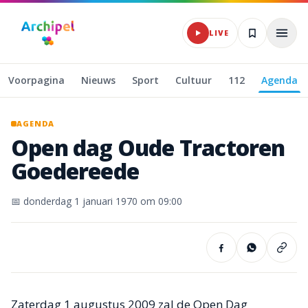
Naar hoofdinhoud
LIVE
Voorpagina
Nieuws
Sport
Cultuur
112
Agenda
AGENDA
Open
dag
Oude
Tractoren
Goedereede
📅
donderdag 1 januari 1970
om 09:00
Zaterdag 1 augustus 2009 zal de Open Dag