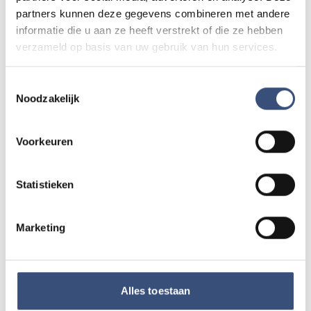
partners kunnen deze gegevens combineren met andere
Magic Summer show met Steven Kazàn
DI
informatie die u aan ze heeft verstrekt of die ze hebben
11
📍
Ouddorp
🕐
17:00
verzameld op basis van uw gebruik van hun services.
AUG.
Toestemmingsselectie
Noodzakelijk
Kinderdagen bij RTM-trammuseum in
WO
12
Ouddorp
📍
Ouddorp
🕐
10:00
AUG.
Voorkeuren
Statistieken
Hippie Beach Day markt bij Houten Kaap
DO
13
📍
Ouddorp
🕐
12:00
AUG.
Marketing
Alle events op de agenda →
Alles toestaan