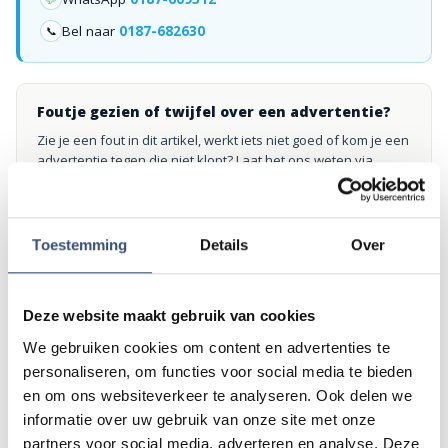
Bel naar
0187-682630
📞
Foutje gezien of twijfel over een advertentie?
Zie je een fout in dit artikel, werkt iets niet goed of kom je een
advertentie tegen die niet klopt? Laat het ons weten via
redactie@omroeparchipel.nl
. We kijken er graag naar.
Toestemming
Details
Over
Andere events
Deze website maakt gebruik van cookies
We gebruiken cookies om content en advertenties te
Matinee-concert in Dorpskerk
ZA
8
personaliseren, om functies voor social media te bieden
📍
Ouddorp
🕐
11:00
en om ons websiteverkeer te analyseren. Ook delen we
AUG.
informatie over uw gebruik van onze site met onze
partners voor social media, adverteren en analyse. Deze