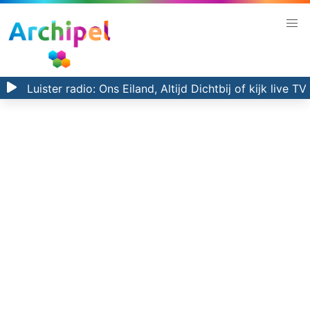
Luister radio:
Ons Eiland, Altijd Dichtbij
of kijk
live TV