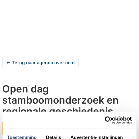
← Terug naar agenda overzicht
Open dag
stamboomonderzoek en
regionale geschiedenis
zaterdag 07-03-2020 om 10:00 uur
Middelharnis
Toestemming
Details
Advertentie-instellingen
Ov