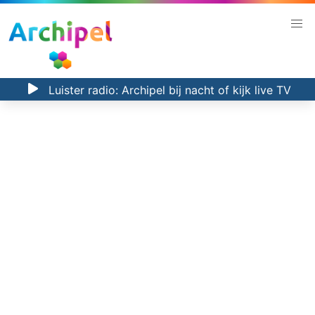
Luister radio:
Archipel bij nacht
of kijk
live TV