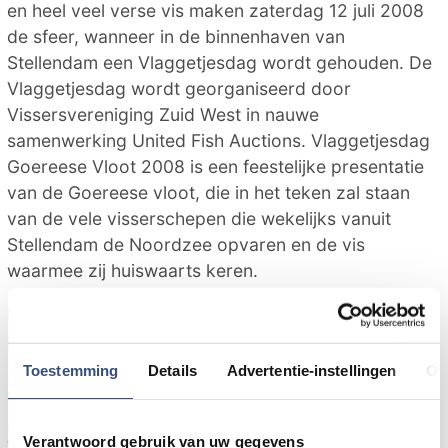
en heel veel verse vis maken zaterdag 12 juli 2008
de sfeer, wanneer in de binnenhaven van
Stellendam een Vlaggetjesdag wordt gehouden. De
Vlaggetjesdag wordt georganiseerd door
Vissersvereniging Zuid West in nauwe
samenwerking United Fish Auctions. Vlaggetjesdag
Goereese Vloot 2008 is een feestelijke presentatie
van de Goereese vloot, die in het teken zal staan
van de vele visserschepen die wekelijks vanuit
Stellendam de Noordzee opvaren en de vis
waarmee zij huiswaarts keren.
Na de officiële opening start om 10:00 uur de
braderie. U vindt hier kramen met diverse
(visserijgerelateerde) artikelen, een vistafel met vis
Toestemming
Details
Advertentie-instellingen
Ov
die de Goereese vloot wekelijks vangt, verenigingen
zullen zich presenteren en op verschillende wijzen
Verantwoord gebruik van uw gegevens
wordt vis bereid en verkocht. Ook zijn er