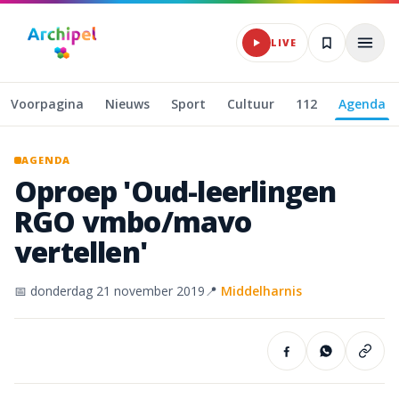
Naar hoofdinhoud
LIVE
Voorpagina
Nieuws
Sport
Cultuur
112
Agenda
AGENDA
Oproep
'Oud-leerlingen
RGO
vmbo/mavo
vertellen'
📅
donderdag 21 november 2019
📍
Middelharnis