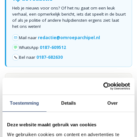
Heb je nieuws voor ons? Of het nu gaat om een leuk
verhaal, een opmerkelijk bericht, iets dat speelt in de buurt
of als je politie of andere hulpdiensten ergens ziet: laat
het ons weten!
Mail naar
redactie@omroeparchipel.nl
💬
WhatsApp
0187-609512
Bel naar
0187-682630
📞
Foutje gezien of twijfel over een advertentie?
Zie je een fout in dit artikel, werkt iets niet goed of kom je een
advertentie tegen die niet klopt? Laat het ons weten via
redactie@omroeparchipel.nl
. We kijken er graag naar.
Toestemming
Details
Over
Deze website maakt gebruik van cookies
Andere events
We gebruiken cookies om content en advertenties te