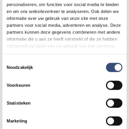
personaliseren, om functies voor social media te bieden
en om ons websiteverkeer te analyseren. Ook delen we
Magic Summer show met Steven Kazàn
informatie over uw gebruik van onze site met onze
DI
11
📍
Ouddorp
🕐
17:00
partners voor social media, adverteren en analyse. Deze
AUG.
partners kunnen deze gegevens combineren met andere
informatie die u aan ze heeft verstrekt of die ze hebben
verzameld op basis van uw gebruik van hun services.
Kinderdagen bij RTM-trammuseum in
WO
12
Ouddorp
Toestemmingsselectie
📍
Ouddorp
🕐
10:00
AUG.
Noodzakelijk
Voorkeuren
Hippie Beach Day markt bij Houten Kaap
DO
13
📍
Ouddorp
🕐
12:00
AUG.
Statistieken
Marketing
Concert met Oekraïense musici in
DO
Dorpskerk Ouddorp