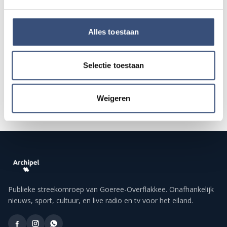
13
📍
Ouddorp
🕐
19:30
AUG.
Alles toestaan
Alle events op de agenda →
Selectie toestaan
Weigeren
Publieke streekomroep van Goeree-Overflakkee. Onafhankelijk
nieuws, sport, cultuur, en live radio en tv voor het eiland.