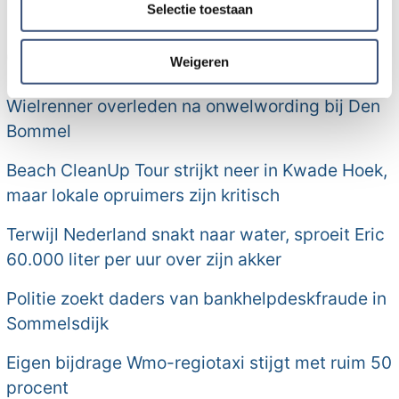
Selectie toestaan
partners kunnen deze gegevens combineren met andere
Meer nieuws van Goeree-
informatie die u aan ze heeft verstrekt of die ze hebben
Overflakkee:
verzameld op basis van uw gebruik van hun services.
Weigeren
Wielrenner overleden na onwelwording bij Den
Bommel
Beach CleanUp Tour strijkt neer in Kwade Hoek,
maar lokale opruimers zijn kritisch
Terwijl Nederland snakt naar water, sproeit Eric
60.000 liter per uur over zijn akker
Politie zoekt daders van bankhelpdeskfraude in
Sommelsdijk
Eigen bijdrage Wmo-regiotaxi stijgt met ruim 50
procent