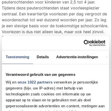
peuterochtenden voor kinderen van 2,5 tot 4 jaar.
Tijdens deze peuterochtenden staat voorleesplezier
centraal. Een kwartiertje voorlezen per dag vergroot de
woordenschat tot wel duizend woorden per jaar. Zo leg
je een stevige basis voor de toekomstige schoolcarrière.
Voorlezen is dus niet alleen leuk, maar ook heel zinvol.
Tijdens de komende peuterochtenden wordt er
voorgelezen uit het prentenboek “Antonia” van Anke
de Vries. Antonia vindt dat ze fantastisch mooi kan
zingen en dat doet ze dan ook van 's ochtends
Toestemming
Details
Advertentie-instellingen
Ov
vroeg tot 's avonds laat. Maar ze drijft de dieren om
haar heen tot wanhoop. Antonia voelt zich zwaar
Verantwoord gebruik van uw gegevens
beledigd en vertrekt uit het bos. En dan komen de
Wij en
onze 1022 partners
verwerken je persoonlijke
dieren erachter wat ze eigenlijk missen... tot er een
gegevens (bijv. uw IP-adres) met behulp van
vreemde vogel in het bos verschijnt.
technologieën zoals cookies om informatie op uw
Het verhaal wordt interactief voorgelezen en
apparaat op te slaan en te gebruiken met als doel
gepersonaliseerde advertenties en content, metingen aan
daarna is er tijd om te zingen en over het verhaal na