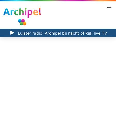
Luister radio:
Archipel bij nacht
of kijk
live TV