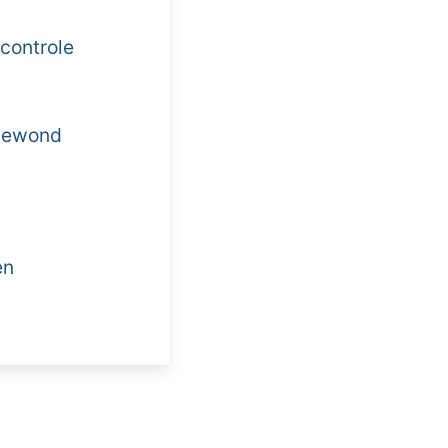
controle
 gewond
en