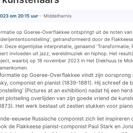
2023 om 20:15 uur
Middelharnis
ormatie op Goeree-Overflakkee ontspringt uit de noten va
lderijententoonstelling', getransformeerd door de Flakkeese
. Deze eigentijdse interpretatie, genaamd 'Transformatie, P
eert invloeden uit jazz, wereldmuziek en hiphop. Het resulta
project, waarbij op 18 november 2023 in Het Diekhuus te Mid
 samenkomen.
sformatie op Goeree-Overflakkee vindt zijn oorsprong
y, componist en pianist (1839-1881). Hij schreef de 
onstelling’ (Pictures at an exhibition) nadat hij een he
t plotseling overlijden van zijn goede vriend de kunst
73). Het werk bestaat uit zestien stukken voor piano
ende-eeuwse Russische componist zich liet inspirere
ook de Flakkeese pianist-componist Paul Stark en Jo