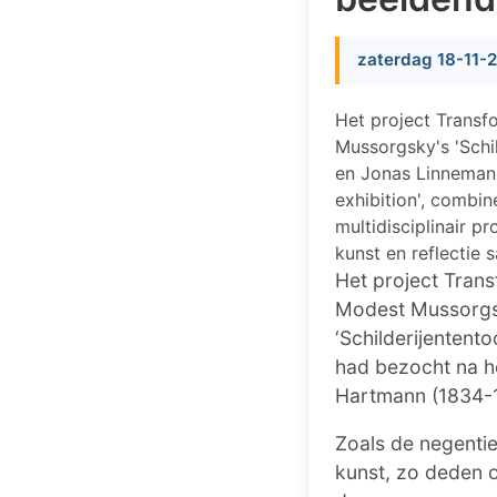
zaterdag 18-11-
Het project Transf
Mussorgsky's 'Schi
en Jonas Linnemann
exhibition', combin
multidisciplinair 
kunst en reflectie
Het project Tran
Modest Mussorgsk
‘Schilderijentento
had bezocht na he
Hartmann (1834-18
Zoals de negenti
kunst, zo deden 