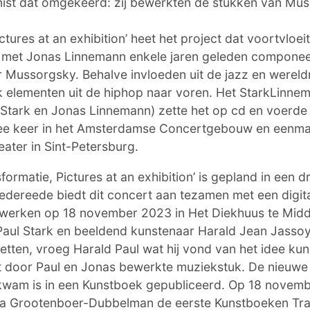
t dat omgekeerd: zij bewerkten de stukken van Mus
ctures at an exhibition’ heet het project dat voortvloeit
 met Jonas Linnemann enkele jaren geleden compone
r Mussorgsky. Behalve invloeden uit de jazz en werel
 elementen uit de hiphop naar voren. Het StarkLinne
 Stark en Jonas Linnemann) zette het op cd en voerde
ee keer in het Amsterdamse Concertgebouw en eenmaa
ater in Sint-Petersburg.
formatie, Pictures at an exhibition’ is gepland in een dr
edereede biedt dit concert aan tezamen met een digita
twerken op 18 november 2023 in Het Diekhuus te Midde
Paul Stark en beeldend kunstenaar Harald Jean Jassoy
tten, vroeg Harald Paul wat hij vond van het idee kun
et door Paul en Jonas bewerkte muziekstuk. De nieuwe
tkwam is in een Kunstboek gepubliceerd. Op 18 novemb
a Grootenboer-Dubbelman de eerste Kunstboeken Tra