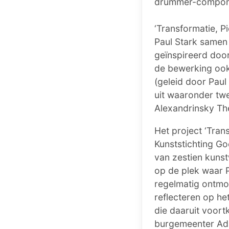
drummer-componis
‘Transformatie, Pi
Paul Stark samen
geïnspireerd doo
de bewerking ook
(geleid door Paul
uit waaronder tw
Alexandrinsky The
Het project ‘Trans
Kunststichting Go
van zestien kuns
op de plek waar 
regelmatig ontmoe
reflecteren op h
die daaruit voor
burgemeenter Ad