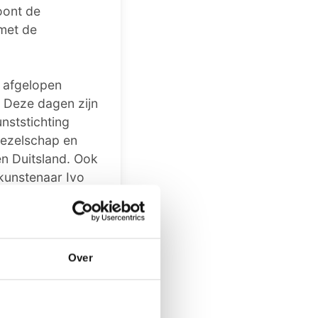
oont de
 met de
 afgelopen
. Deze dagen zijn
nststichting
gezelschap en
en Duitsland. Ook
skunstenaar Ivo
ziekwerk kiezen
 zij beschrijven
Over
het uiteindelijke