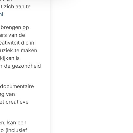
t zich aan te
nl
e brengen op
ers van de
tiviteit die in
 muziek te maken
ijken is
or de gezondheid
n documentaire
ng van
et creatieve
en, kan een
 (inclusief