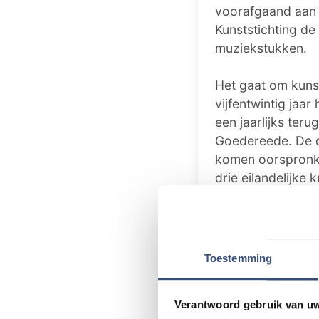
voorafgaand aan 
Kunststichting de
muziekstukken.
Het gaat om kuns
vijfentwintig ja
een jaarlijks te
Goedereede. De d
komen oorspronkel
drie eilandelijke
Teuwen, hebben e
Alle kunstwerken
waarmee zij artis
Toestemming
hoe de muziek van
kunstwerk.
Verantwoord gebruik van u