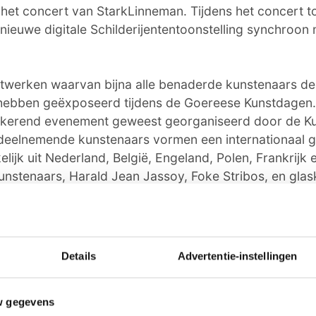
het concert van StarkLinneman. Tijdens het concert t
 nieuwe digitale Schilderijententoonstelling synchroon
twerken waarvan bijna alle benaderde kunstenaars de
ar hebben geëxposeerd tijdens de Goereese Kunstdagen
rugkerend evenement geweest georganiseerd door de Ku
eelnemende kunstenaars vormen een internationaal 
ijk uit Nederland, België, Engeland, Polen, Frankrijk 
 kunstenaars, Harald Jean Jassoy, Foke Stribos, en gla
en transformatiekunstwerk gemaakt.
 – de kunstenaars mochten zelf de passage uit het mu
tiek aan de slag wilden gaan – staan in het boek waarbij
Details
Advertentie-instellingen
 StarkLinneman hen geraakt en geïnspireerd heeft tot 
w gegevens