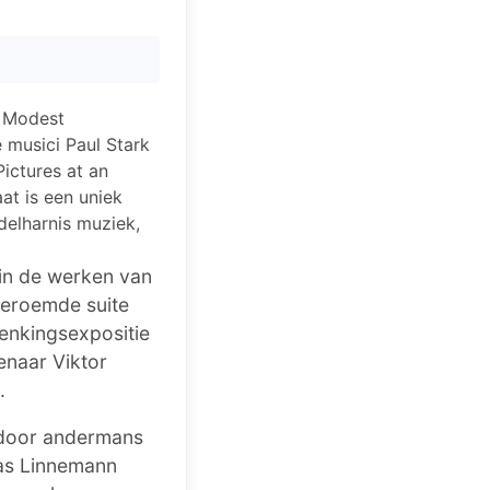
n Modest
 musici Paul Stark
ictures at an
at is een uniek
delharnis muziek,
 in de werken van
beroemde suite
rdenkingsexpositie
enaar Viktor
.
n door andermans
nas Linnemann