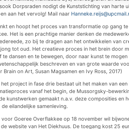
sook Dorpsraden nodigt de Kunststichting van harte ui
en aan het vervolg! Mail naar
Hanneke.reijs@upcmail.
enkt en hoopt het proces van transformatie op gang t
ee. Het is een prachtige manier denken de medewerk
edereede, zo bij te dragen aan het ontwikkelen van crea
n jong tot oud. Het creatieve proces in het brein door
lf te dansen en te bewegen, door naar kunst te mogen k
wetenschappelijk beschreven en van grote waarde vo
r Brain on Art, Susan Magsamen en Ivy Ross, 2017)
 het project in fase drie bestaat uit het maken van ee
rmatieproces vanaf het begin, de Mussorgsky-bewerki
de kunstwerken gemaakt n.a.v. deze composities en h
 de eilandelijke samenleving.
 voor Goeree Overflakkee op 18 november wil bijwon
 de website van Het Diekhuus. De toegang kost 25 euro