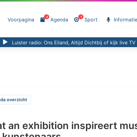
2
1
Voorpagina
Agenda
Sport
Informati
Luister radio:
Ons Eiland, Altijd Dichtbij
of kijk
live TV
da overzicht
at an exhibition inspireert mu
 kunstenaars