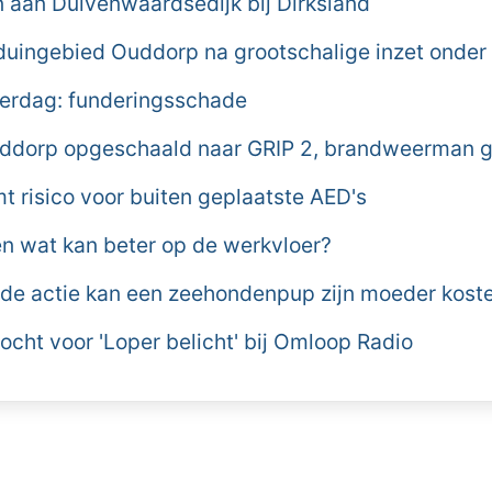
aan Duivenwaardsedijk bij Dirksland
duingebied Ouddorp na grootschalige inzet onder 
derdag: funderingsschade
ddorp opgeschaald naar GRIP 2, brandweerman
 risico voor buiten geplaatste AED's
n wat kan beter op de werkvloer?
de actie kan een zeehondenpup zijn moeder kost
cht voor 'Loper belicht' bij Omloop Radio