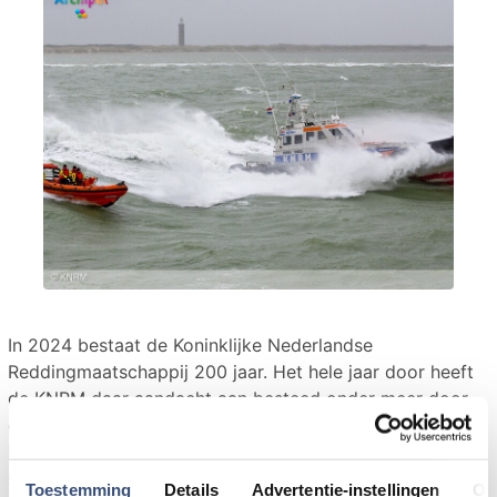
In 2024 bestaat de Koninklijke Nederlandse
Reddingmaatschappij 200 jaar. Het hele jaar door heeft
de KNRM daar aandacht aan besteed onder meer door
een mooie podcast serie die voor iedereen is te
beluisteren genaamd: "Redders op Zee". In de podcast
serie worden diverse ontroerende en bijzondere
Toestemming
Details
Advertentie-instellingen
Ov