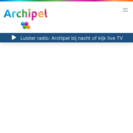
Luister radio:
Archipel bij nacht
of kijk
live TV