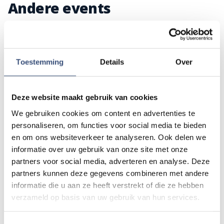
Andere events
Magic Summer show met Steven Kazàn
DI
11
📍
Ouddorp
🕐
17:00
Toestemming
Details
Over
AUG.
Deze website maakt gebruik van cookies
Kinderdagen bij RTM-trammuseum in
WO
12
Ouddorp
We gebruiken cookies om content en advertenties te
📍
Ouddorp
🕐
10:00
personaliseren, om functies voor social media te bieden
AUG.
en om ons websiteverkeer te analyseren. Ook delen we
informatie over uw gebruik van onze site met onze
partners voor social media, adverteren en analyse. Deze
Hippie Beach Day markt bij Houten Kaap
DO
13
partners kunnen deze gegevens combineren met andere
📍
Ouddorp
🕐
12:00
informatie die u aan ze heeft verstrekt of die ze hebben
AUG.
verzameld op basis van uw gebruik van hun services.