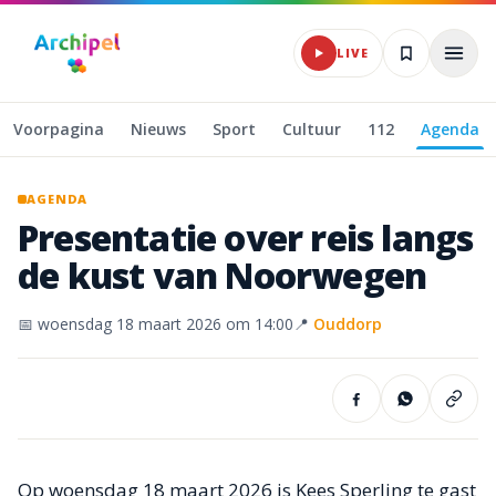
Naar hoofdinhoud
LIVE
Voorpagina
Nieuws
Sport
Cultuur
112
Agenda
AGENDA
Presentatie
over
reis
langs
de
kust
van
Noorwegen
📅
woensdag 18 maart 2026
om 14:00
📍
Ouddorp
Op woensdag 18 maart 2026 is Kees Sperling te gast