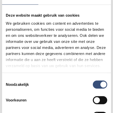
Foutje gezien of twijfel over een advertentie?
Zie je een fout in dit artikel, werkt iets niet goed of kom je een
Deze website maakt gebruik van cookies
advertentie tegen die niet klopt? Laat het ons weten via
redactie@omroeparchipel.nl
. We kijken er graag naar.
We gebruiken cookies om content en advertenties te
personaliseren, om functies voor social media te bieden
en om ons websiteverkeer te analyseren. Ook delen we
informatie over uw gebruik van onze site met onze
Andere events
partners voor social media, adverteren en analyse. Deze
partners kunnen deze gegevens combineren met andere
informatie die u aan ze heeft verstrekt of die ze hebben
verzameld op basis van uw gebruik van hun services.
Magic Summer show met Steven Kazàn
DI
11
📍
Ouddorp
🕐
17:00
AUG.
Toestemmingsselectie
Noodzakelijk
Kinderdagen bij RTM-trammuseum in
WO
Voorkeuren
12
Ouddorp
📍
Ouddorp
🕐
10:00
AUG.