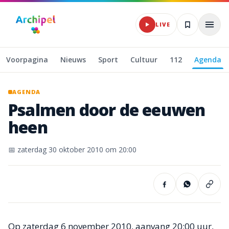
Naar hoofdinhoud
LIVE
Voorpagina
Nieuws
Sport
Cultuur
112
Agenda
AGENDA
Psalmen
door
de
eeuwen
heen
📅
zaterdag 30 oktober 2010
om 20:00
Op zaterdag 6 november 2010, aanvang 20:00 uur,