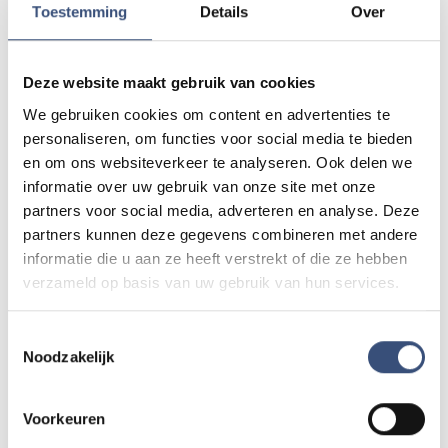
en een expressieve manier van zingen, de grote
Toestemming
Details
Over
verbeeldingskracht van al deze muziek zoveel
mogelijk recht te doen. Al met al belooft dit
Deze website maakt gebruik van cookies
jaarlijkse grote concert van Magnificat weer een
prachtig geheel te worden en we hopen dan ook op
We gebruiken cookies om content en advertenties te
personaliseren, om functies voor social media te bieden
veel belangstelling; iedereen is hartelijk welkom!
en om ons websiteverkeer te analyseren. Ook delen we
informatie over uw gebruik van onze site met onze
Over de uitvoerenden
partners voor social media, adverteren en analyse. Deze
Vocaal Ensemble Magnificat uit Middelharnis is
partners kunnen deze gegevens combineren met andere
opgericht in 1988 en telt ongeveer 28 leden. Het
informatie die u aan ze heeft verstrekt of die ze hebben
repertoire van het koor bestaat uit composities
verzameld op basis van uw gebruik van hun services.
afkomstig uit in de (veelal kerkelijke) traditie van de
16e tot en met de 20e eeuw. Het streven van het
Toestemmingsselectie
koor is de werken zo authentiek mogelijk weer te
Noodzakelijk
geven, dat wil zeggen... zoals de componisten het
bedoeld hebben. Sinds de oprichting van het koor is
Voorkeuren
Rinus Verhage de vakbekwame en dynamische