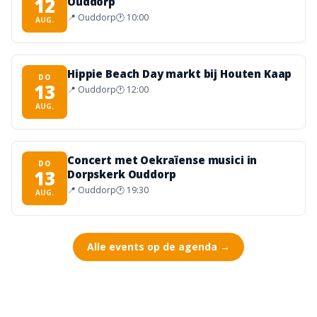
12
Ouddorp
📍
Ouddorp
🕐
10:00
AUG.
Hippie Beach Day markt bij Houten Kaap
DO
13
📍
Ouddorp
🕐
12:00
AUG.
Concert met Oekraïense musici in
DO
13
Dorpskerk Ouddorp
📍
Ouddorp
🕐
19:30
AUG.
Alle events op de agenda →