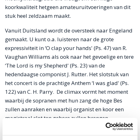
koorkwaliteit hetgeen amateuruitvoeringen van dit
stuk heel zeldzaam maakt.
Vanuit Duitsland wordt de oversteek naar Engeland
gemaakt. U kunt o.a. luisteren naar de grote
expressiviteit in ‘O clap your hands' (Ps. 47) van R.
Vaughan Williams als ook naar het gevoelige en tere
‘The Lord is my Shepherd' (Ps. 23) van de
hedendaagse componist J. Rutter. Het slotstuk van
het concert is de prachtige Anthem ‘I was glad' (Ps.
122) van C. H. Parry. De climax vormt het moment
waarbij de sopranen met hun zang de hoge Bes
zullen aanraken en waarbij organist en koor een
magistraal slot ten gehore zullen brengen.
Het koor zal proberen om, met een goede articulatie