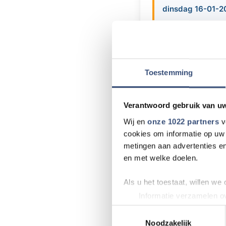
dinsdag 16-01-2
De Vereniging Vro
Oostdam in Goedere
vooraf uitleg geve
vijf personen. Er 
Toestemming
en een snelle verr
deze avond. Zij bet
Verantwoord gebruik van u
Wij en
onze 1022 partners
v
cookies om informatie op uw 
Meer nieu
metingen aan advertenties en
en met welke doelen.
Wielrenner ove
Als u het toestaat, willen we
Beach CleanUp T
Informatie verzamelen ov
Uw apparaat identificere
kritisch
Toestemmingsselectie
Lees meer over hoe uw perso
Noodzakelijk