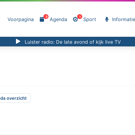
3
1
Voorpagina
Agenda
Sport
Informati
Luister radio:
De late avond
of kijk
live TV
da overzicht