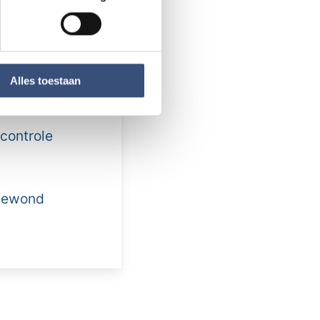
r over zijn akker
 media te bieden en om ons
ze partners voor social
nformatie die u aan ze heeft
Alles toestaan
controle
 gewond