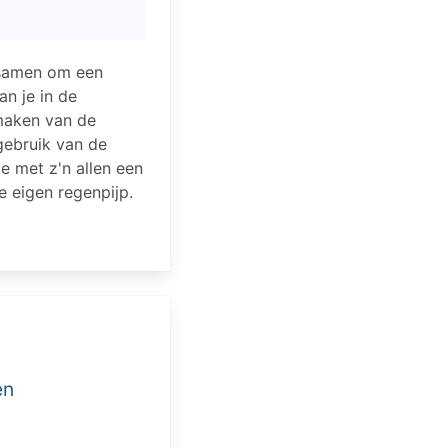
 samen om een
n je in de
 maken van de
gebruik van de
je met z'n allen een
e eigen regenpijp.
en