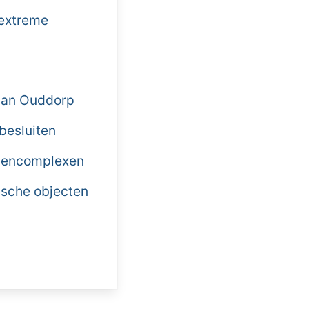
 extreme
 van Ouddorp
 besluiten
llencomplexen
rische objecten