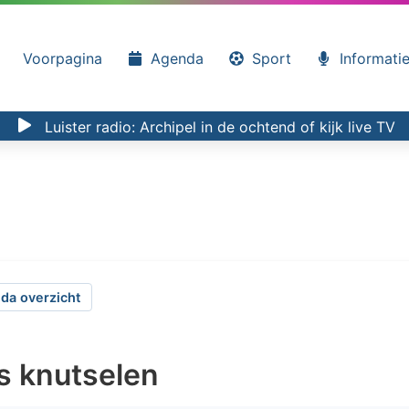
Voorpagina
Agenda
Sport
Informati
Luister radio:
Archipel in de ochtend
of kijk
live TV
da overzicht
s knutselen