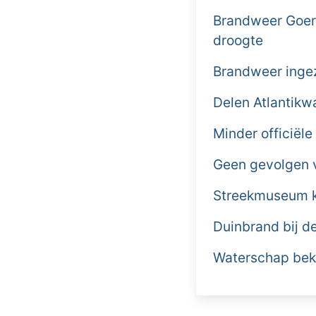
Brandweer Goere
droogte
Brandweer ingez
Delen Atlantikw
Minder officiële
Geen gevolgen v
Streekmuseum kr
Duinbrand bij 
Waterschap beki