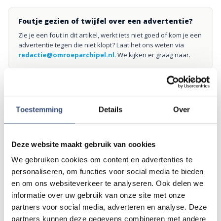
Foutje gezien of twijfel over een advertentie?
Zie je een fout in dit artikel, werkt iets niet goed of kom je een
advertentie tegen die niet klopt? Laat het ons weten via
redactie@omroeparchipel.nl
. We kijken er graag naar.
Andere events
Toestemming
Details
Over
Matinee-concert in Dorpskerk
ZA
Deze website maakt gebruik van cookies
8
📍
Ouddorp
🕐
11:00
We gebruiken cookies om content en advertenties te
AUG.
personaliseren, om functies voor social media te bieden
en om ons websiteverkeer te analyseren. Ook delen we
informatie over uw gebruik van onze site met onze
Magic Summer show met Steven Kazàn
DI
partners voor social media, adverteren en analyse. Deze
11
📍
Ouddorp
🕐
17:00
partners kunnen deze gegevens combineren met andere