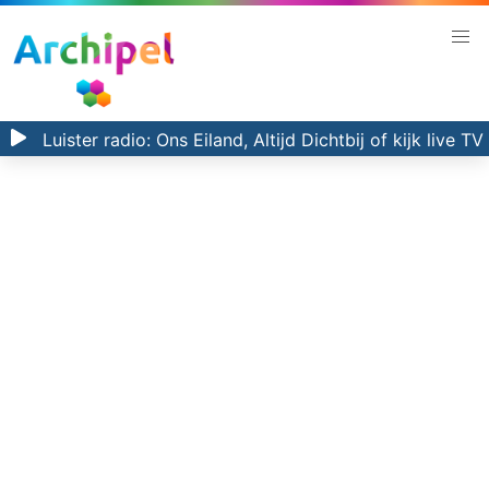
Luister radio:
Ons Eiland, Altijd Dichtbij
of kijk
live TV