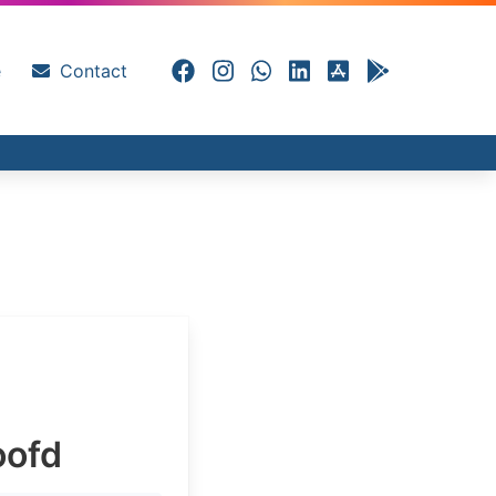
e
Contact
oofd