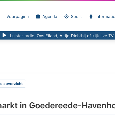
Voorpagina
Agenda
Sport
Informati
Luister radio:
Ons Eiland, Altijd Dichtbij
of kijk
live TV
da overzicht
rkt in Goedereede-Havenh