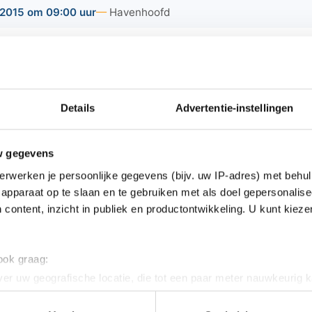
2015 om 09:00 uur
Havenhoofd
ril 2015 bent u van harte welkom op rommelmarkt 't Hoôd
 er genieten van vers gebakken vis, gerookte paling, koffie
oepen worden middels 50 kramen verschillende mooie spulle
Details
Advertentie-instellingen
welkom van 09:00 tot 15:30 uur aan de Breenstraat/Du
ereede.
w gegevens
erwerken je persoonlijke gegevens (bijv. uw IP-adres) met behul
apparaat op te slaan en te gebruiken met als doel gepersonalise
 content, inzicht in publiek en productontwikkeling. U kunt kiez
ws van Goeree-Overflakkee:
ddorp opgeschaald naar GRIP 2, brandweerman
 ook graag:
er uw geografische locatie, die tot een paar meter nauwkeurig k
 risico voor buiten geplaatste AED's
n door het actief te scannen op specifieke eigenschappen (fingerp