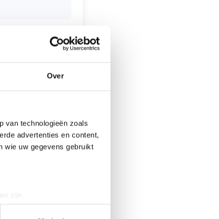
 in Goedereede-
 en frisdrank. Op
tjes te koop
Over
inroosplein,
p van technologieën zoals
erde advertenties en content,
en wie uw gegevens gebruikt
 gewond
an zijn
rinting)