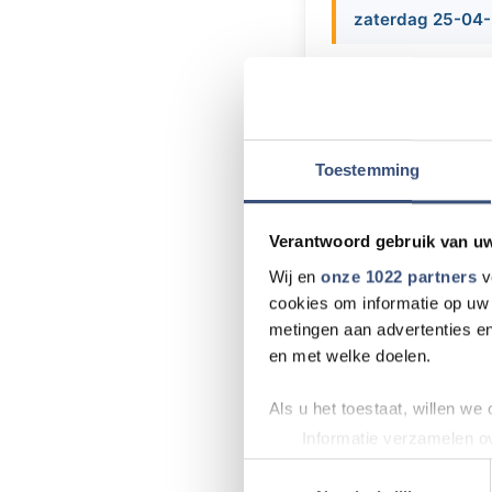
zaterdag 25-04-
Op zaterdag 25 ap
Havenhoofd. U kunt
het plein en de st
aangeboden.
Toestemming
U bent van harte 
3252 LB te Goed
Verantwoord gebruik van u
Wij en
onze 1022 partners
v
cookies om informatie op uw 
metingen aan advertenties en
Meer nieu
en met welke doelen.
Natuurbrand Ou
Als u het toestaat, willen we
Informatie verzamelen ov
Warm weer vormt
Uw apparaat identificere
Toestemmingsselectie