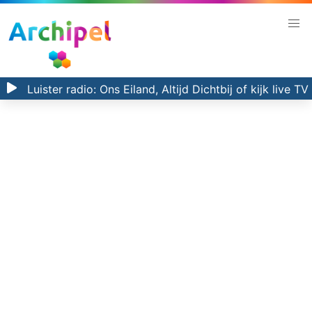
Luister radio:
Ons Eiland, Altijd Dichtbij
of kijk
live TV