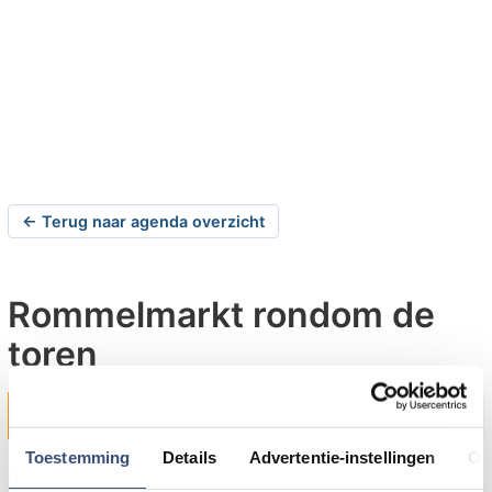
← Terug naar agenda overzicht
Rommelmarkt rondom de
toren
zaterdag 16-05-2026 om 09:00 uur
Ouddorp
Toestemming
Details
Advertentie-instellingen
Ov
Zaterdag 16 mei houdt de Gereformeerde Kerk van