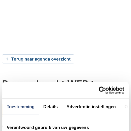
← Terug naar agenda overzicht
Rommelmarkt WFB te
Ouddorp
Toestemming
Details
Advertentie-instellingen
Ov
zaterdag 10-05-2008 om 08:00 uur
Op zaterdag 10 mei 2008 organiseert v.v. W.F.B. te
Verantwoord gebruik van uw gegevens