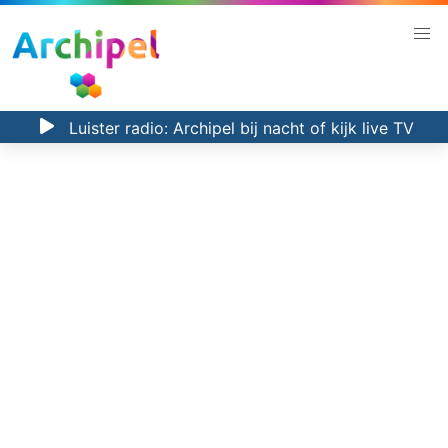
Luister radio:
Archipel bij nacht
of kijk
live TV