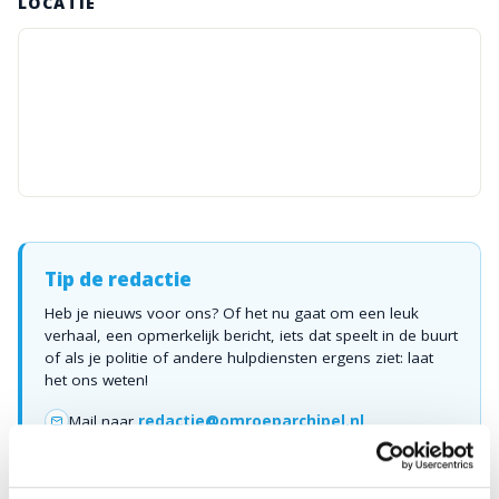
LOCATIE
Tip de redactie
Heb je nieuws voor ons? Of het nu gaat om een leuk
verhaal, een opmerkelijk bericht, iets dat speelt in de buurt
of als je politie of andere hulpdiensten ergens ziet: laat
het ons weten!
Mail naar
redactie@omroeparchipel.nl
💬
WhatsApp
0187-609512
Bel naar
0187-682630
📞