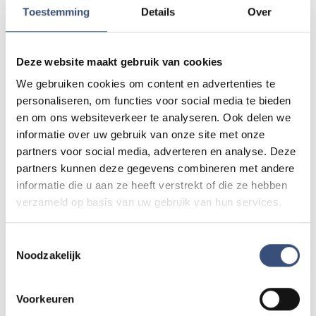
Toestemming
Details
Over
Foutje gezien of twijfel over een advertentie?
Deze website maakt gebruik van cookies
Zie je een fout in dit artikel, werkt iets niet goed of kom je een
We gebruiken cookies om content en advertenties te
advertentie tegen die niet klopt? Laat het ons weten via
redactie@omroeparchipel.nl
. We kijken er graag naar.
personaliseren, om functies voor social media te bieden
en om ons websiteverkeer te analyseren. Ook delen we
informatie over uw gebruik van onze site met onze
partners voor social media, adverteren en analyse. Deze
Andere events
partners kunnen deze gegevens combineren met andere
informatie die u aan ze heeft verstrekt of die ze hebben
verzameld op basis van uw gebruik van hun services.
Magic Summer show met Steven Kazàn
DI
11
📍
Ouddorp
🕐
17:00
Toestemmingsselectie
Noodzakelijk
AUG.
Voorkeuren
Kinderdagen bij RTM-trammuseum in
WO