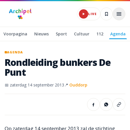
Naar hoofdinhoud
LIVE
Voorpagina
Nieuws
Sport
Cultuur
112
Agenda
AGENDA
Rondleiding
bunkers
De
Punt
📅
zaterdag 14 september 2013
📍
Ouddorp
Op zaterdag 14 september 2013 zal de stichting