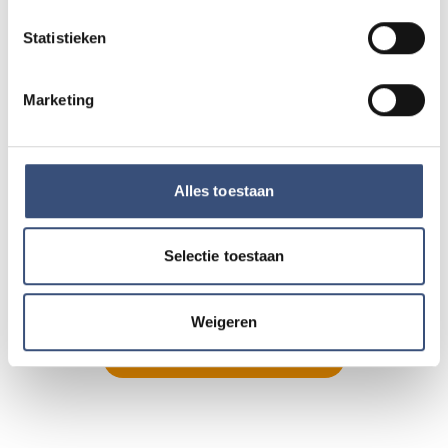
12
Ouddorp
📍
Ouddorp
🕐
10:00
Statistieken
AUG.
Marketing
Hippie Beach Day markt bij Houten Kaap
DO
13
📍
Ouddorp
🕐
12:00
AUG.
Alles toestaan
Concert met Oekraïense musici in
DO
13
Dorpskerk Ouddorp
Selectie toestaan
📍
Ouddorp
🕐
19:30
AUG.
Weigeren
Alle events op de agenda →