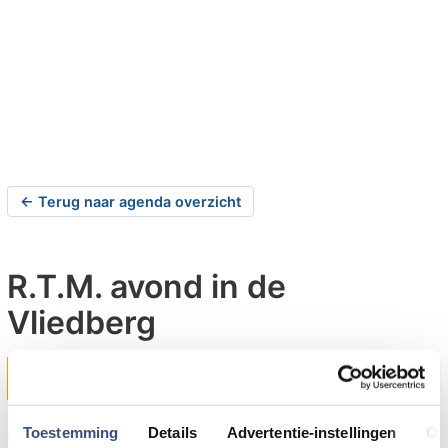
← Terug naar agenda overzicht
R.T.M. avond in de
Vliedberg
vrijdag 21-11-2008 om 19:00 uur
Op vrijdag 21 november 2008 geeft Dhr. Maas in de
Toestemming
Details
Advertentie-instellingen
Ov