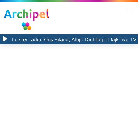
Luister radio:
Ons Eiland, Altijd Dichtbij
of kijk
live TV