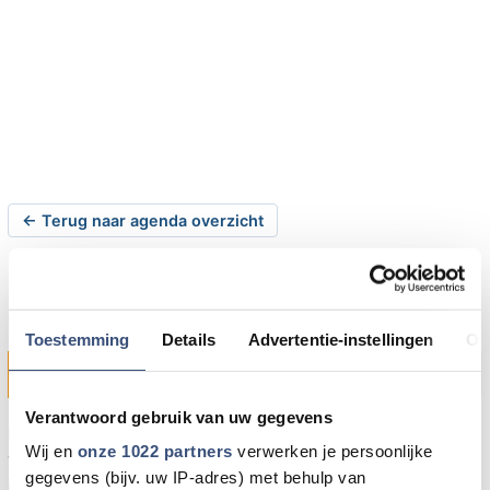
← Terug naar agenda overzicht
Schaatsbaan in het dorp
Toestemming
Details
Advertentie-instellingen
Ov
donderdag 29-12-2016 om 10:00 uur
Ouddorp
Verantwoord gebruik van uw gegevens
In Ouddorp kun je op donderdag 29 december en
Wij en
onze 1022 partners
verwerken je persoonlijke
vrijdag 30 december 2016 schaatsen. In de Weststraat,
gegevens (bijv. uw IP-adres) met behulp van
in het centrum van Ouddorp, ligt een schaatsbaan waar