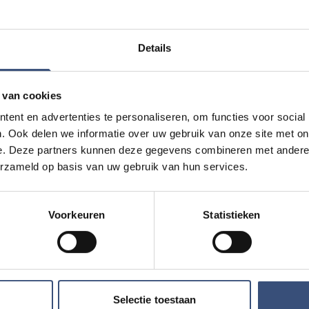
Details
 van cookies
ent en advertenties te personaliseren, om functies voor social
. Ook delen we informatie over uw gebruik van onze site met on
n Kazàn
Kinderdagen bij
e. Deze partners kunnen deze gegevens combineren met andere i
WO
12
📍
Ouddorp
🕐
10:00
erzameld op basis van uw gebruik van hun services.
AUG.
Voorkeuren
Statistieken
uten Kaap
Concert met Oekr
DO
13
📍
Ouddorp
🕐
19:30
AUG.
Selectie toestaan