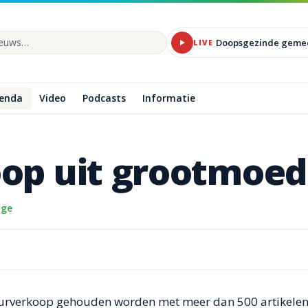
Doopsgezinde geme
LIVE
 site
enda
Video
Podcasts
Informatie
oop
uit
grootmoed
nge
uurverkoop gehouden worden met meer dan 500 artikele