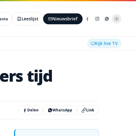
Leeslijst
Nieuwsbrief
ente
Kijk live TV
ers
tijd
Delen
WhatsApp
Link
n