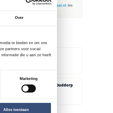
weten via
redactie@omroeparchipel.nl
. We
kijken er graag naar.
Over
 media te bieden en om ons
ze partners voor social
 RTM-trammuseum in Ouddorp
nformatie die u aan ze heeft
Marketing
aïense musici in Dorpskerk Ouddorp
Alles toestaan