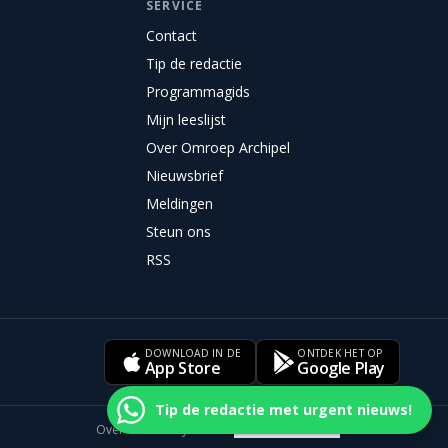
SERVICE
Contact
Tip de redactie
Programmagids
Mijn leeslijst
Over Omroep Archipel
Nieuwsbrief
Meldingen
Steun ons
RSS
DOWNLOAD IN DE
ONTDEK HET OP
App Store
Google Play
Tip de redactie met urgent nieuws!
Over ons
Privacy
Cookies
Cookievoorkeuren
Disclaimer