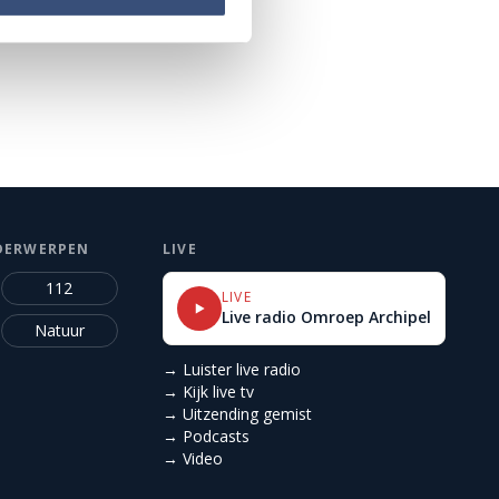
DERWERPEN
LIVE
112
LIVE
Live radio Omroep Archipel
Natuur
→ Luister live radio
→ Kijk live tv
→ Uitzending gemist
→ Podcasts
→ Video