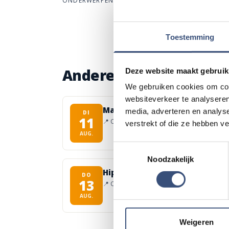
ONDERWERPEN:
#
natuur
Toestemming
Andere events
Deze website maakt gebruik
We gebruiken cookies om cont
websiteverkeer te analyseren
Magic Summer show met Steve
media, adverteren en analys
DI
11
📍
Ouddorp
🕐
17:00
verstrekt of die ze hebben v
AUG.
Toestemmingsselectie
Noodzakelijk
Hippie Beach Day markt bij Ho
DO
13
📍
Ouddorp
🕐
12:00
AUG.
Weigeren