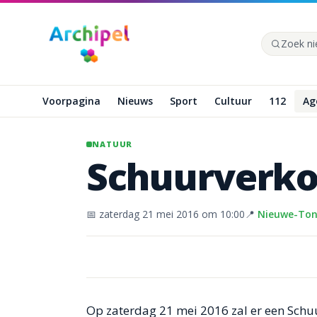
Naar hoofdinhoud
Zoek op de
Voorpagina
Nieuws
Sport
Cultuur
112
Ag
NATUUR
Schuurverk
📅
zaterdag 21 mei 2016
om 10:00
📍
Nieuwe-To
Op zaterdag 21 mei 2016 zal er een Sch