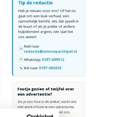
Tip de redactie
Heb je nieuws voor ons? Of het nu
gaat om een leuk verhaal, een
opmerkelijk bericht, iets dat speelt in
de buurt of als je politie of andere
hulpdiensten ergens ziet: laat het
ons weten!
Mail naar
redactie@omroeparchipel.nl
💬
WhatsApp
0187-609512
Bel naar
0187-682630
📞
Foutje gezien of twijfel over
een advertentie?
Zie je een fout in dit artikel, werkt iets
niet goed of kom je een advertentie
tegen die niet klopt? Laat het ons