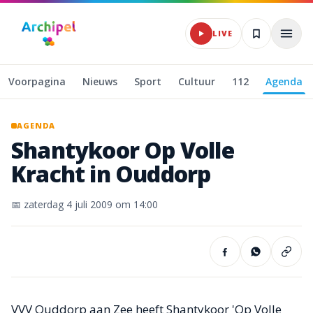
Naar hoofdinhoud
LIVE
Voorpagina
Nieuws
Sport
Cultuur
112
Agenda
AGENDA
Shantykoor
Op
Volle
Kracht
in
Ouddorp
📅
zaterdag 4 juli 2009
om 14:00
VVV Ouddorp aan Zee heeft Shantykoor 'Op Volle