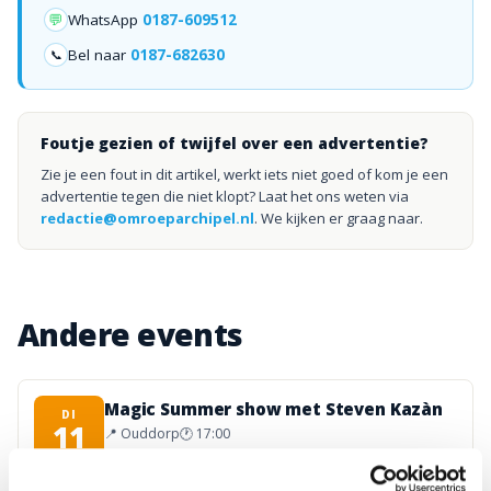
💬
WhatsApp
0187-609512
Bel naar
0187-682630
📞
Foutje gezien of twijfel over een advertentie?
Zie je een fout in dit artikel, werkt iets niet goed of kom je een
advertentie tegen die niet klopt? Laat het ons weten via
redactie@omroeparchipel.nl
. We kijken er graag naar.
Andere events
Magic Summer show met Steven Kazàn
DI
11
📍
Ouddorp
🕐
17:00
AUG.