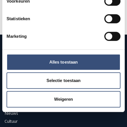
Voorkeuren
Statistieken
Marketing
Alles toestaan
Publieke streekomroep van Goeree-Overflakkee. Onafhankelijk
nieuws, sport, cultuur, en live radio en tv voor het eiland.
Selectie toestaan
Weigeren
RUBRIEKEN
Nieuws
Cultuur