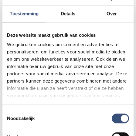
Toestemming
Details
Over
Kinderdagen bij RTM-trammuseum in
WO
12
Ouddorp
📍
Ouddorp
🕐
10:00
AUG.
Deze website maakt gebruik van cookies
We gebruiken cookies om content en advertenties te
Hippie Beach Day markt bij Houten Kaap
personaliseren, om functies voor social media te bieden
DO
13
📍
Ouddorp
🕐
12:00
en om ons websiteverkeer te analyseren. Ook delen we
AUG.
informatie over uw gebruik van onze site met onze
partners voor social media, adverteren en analyse. Deze
partners kunnen deze gegevens combineren met andere
Concert met Oekraïense musici in
informatie die u aan ze heeft verstrekt of die ze hebben
DO
13
Dorpskerk Ouddorp
verzameld op basis van uw gebruik van hun services.
📍
Ouddorp
🕐
19:30
AUG.
Toestemmingsselectie
Noodzakelijk
Alle events op de agenda →