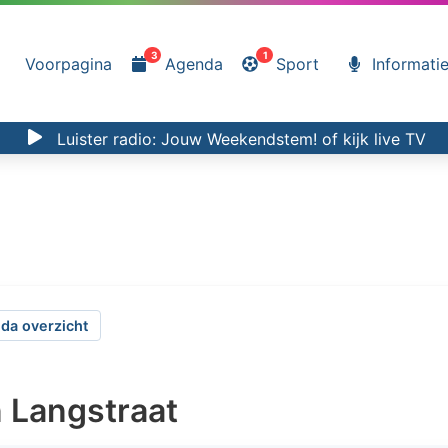
3
1
Voorpagina
Agenda
Sport
Informati
Luister radio:
Jouw Weekendstem!
of kijk
live TV
da overzicht
n Langstraat