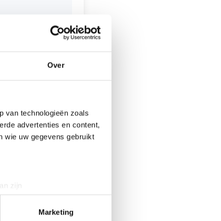
ehouden. De
vormde Kerk
n/of naar muziek
Over
dewerking wordt
p van technologieën zoals
erde advertenties en content,
en wie uw gegevens gebruikt
mers zijn
an zijn
rinting)
t
detailgedeelte
in. U kunt uw
Marketing
r over zijn akker