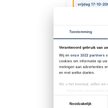
vrijdag 17-10-20
In de Hervormde Ke
Evangelisatiecomm
Langstraat hebben 
Toestemming
luistert, of u nou 
verleent door Muzi
Verantwoord gebruik van u
Wij en
onze 1022 partners
v
cookies om informatie op uw 
Meer nieu
metingen aan advertenties en
en met welke doelen.
Wielrenner ove
Als u het toestaat, willen we
Beach CleanUp T
Informatie verzamelen ov
kritisch
Uw apparaat identificere
Toestemmingsselectie
Lees meer over hoe uw perso
Noodzakelijk
Terwijl Nederlan