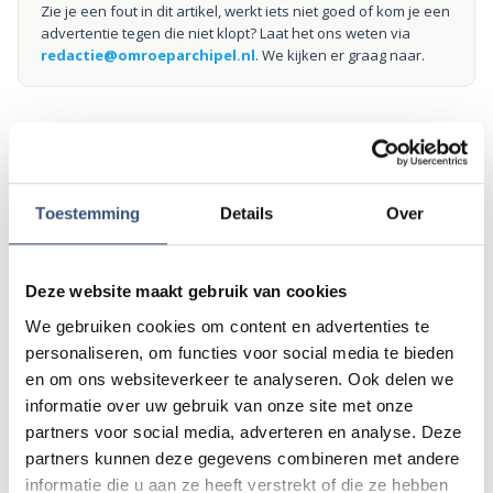
Zie je een fout in dit artikel, werkt iets niet goed of kom je een
advertentie tegen die niet klopt? Laat het ons weten via
redactie@omroeparchipel.nl
. We kijken er graag naar.
Andere events
Toestemming
Details
Over
Magic Summer show met Steven Kazàn
DI
11
📍
Ouddorp
🕐
17:00
Deze website maakt gebruik van cookies
AUG.
We gebruiken cookies om content en advertenties te
personaliseren, om functies voor social media te bieden
Kinderdagen bij RTM-trammuseum in
en om ons websiteverkeer te analyseren. Ook delen we
WO
12
Ouddorp
informatie over uw gebruik van onze site met onze
📍
Ouddorp
🕐
10:00
partners voor social media, adverteren en analyse. Deze
AUG.
partners kunnen deze gegevens combineren met andere
informatie die u aan ze heeft verstrekt of die ze hebben