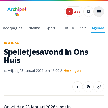
Naar hoofdinhoud
LIVE
Voorpagina
Nieuws
Sport
Cultuur
112
Agenda
AGENDA
Spelletjesavond
in
Ons
Huis
📅
vrijdag 23 januari 2026
om 19:00
📍
Herkingen
Op vrijdag 23 januari 2026 vindt in