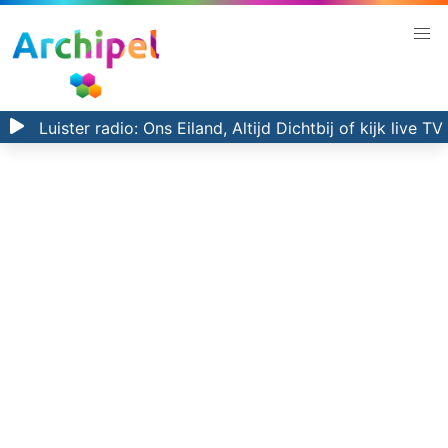
Luister radio:
Ons Eiland, Altijd Dichtbij
of kijk
live TV