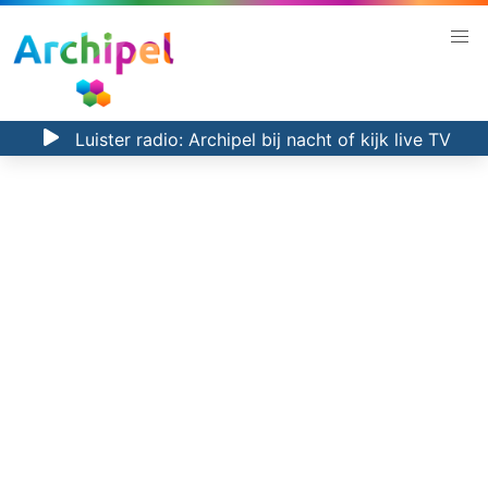
Luister radio:
Archipel bij nacht
of kijk
live TV