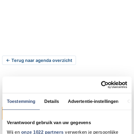
← Terug naar agenda overzicht
Stand-up comedy in
Dorpstienden
Toestemming
Details
Advertentie-instellingen
Ov
zaterdag 03-03-2012 om 20:30 uur
Ouddorp
Verantwoord gebruik van uw gegevens
Op zaterdag 3 maart 2012 zullen vier cabaretiers van
Wij en
onze 1022 partners
verwerken je persoonlijke