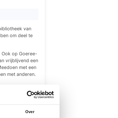
ibliotheek van
bben om deel te
. Ook op Goeree-
n vrijblijvend een
 Meedoen met een
men met anderen.
 acht personen
n uit een
enen is maar soms
Over
en, soms ook