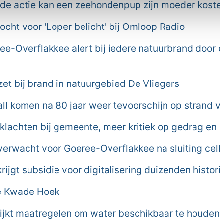
de actie kan een zeehondenpup zijn moeder kost
cht voor 'Loper belicht' bij Omloop Radio
e-Overflakkee alert bij iedere natuurbrand door
et bij brand in natuurgebied De Vliegers
all komen na 80 jaar weer tevoorschijn op strand
 klachten bij gemeente, meer kritiek op gedrag en
erwacht voor Goeree-Overflakkee na sluiting ce
ijgt subsidie voor digitalisering duizenden histo
de Kwade Hoek
jkt maatregelen om water beschikbaar te houden