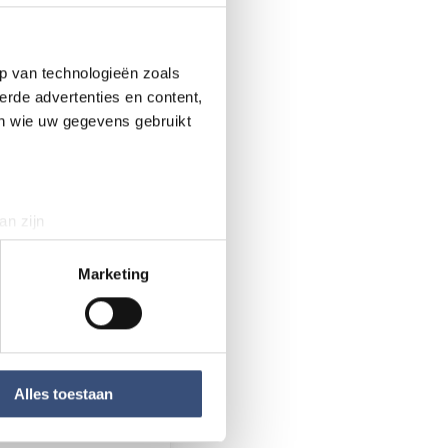
gen bij ieder boek
Daarnaast krijgen
sprek komt in de
p van technologieën zoals
per jaar per
erde advertenties en content,
en wie uw gegevens gebruikt
en in de
mst wilt bijwonen,
an zijn
er@senia.nl of te
rinting)
O om deel te
t
detailgedeelte
in. U kunt uw
Marketing
welkom.
 media te bieden en om ons
ze partners voor social
nformatie die u aan ze heeft
Alles toestaan