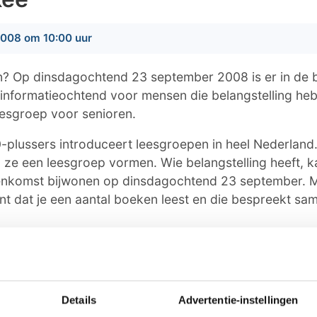
008 om 10:00 uur
n? Op dinsdagochtend 23 september 2008 is er in de b
 informatieochtend voor mensen die belangstelling he
esgroep voor senioren.
plussers introduceert leesgroepen in heel Nederland
ze een leesgroep vormen. Wie belangstelling heeft, ka
eenkomst bijwonen op dinsdagochtend 23 september.
nt dat je een aantal boeken leest en die bespreekt sa
olgens de werkwijze van de ANBO bestaan uit zes tot
er jaar lezen. Elk seizoen kunnen de leesgroepen kieze
tuurlijst. U leest literatuur die de laatste jaren versch
Details
Advertentie-instellingen
 langer geleden zoals van Theo Thijssen. Mooie boek