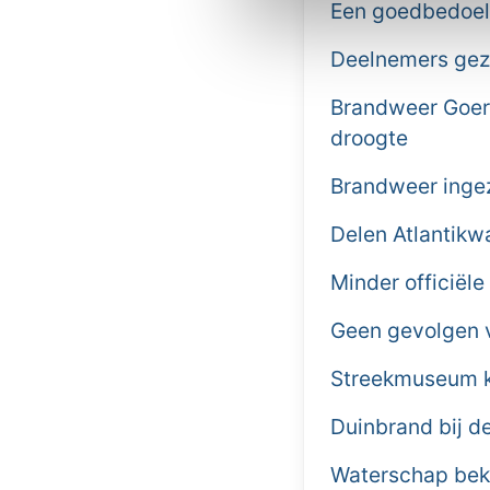
Een goedbedoel
Deelnemers gezo
Brandweer Goere
droogte
Brandweer ingez
Delen Atlantikw
Minder officiële
Geen gevolgen v
Streekmuseum kr
Duinbrand bij 
Waterschap beki