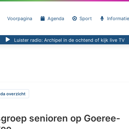
Voorpagina
Agenda
Sport
Informati
Luister radio:
Archipel in de ochtend
of kijk
live TV
da overzicht
sgroep senioren op Goeree-
kee