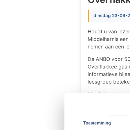
dinsdag 23-09-2
Houdt u van leze
Middelharnis een
nemen aan een le
De ANBO voor 50-
Overflakkee gaan 
informatieve bij
leesgroep beteke
Mooie boeken
De leesgroepen v
die vijf boeken p
uitgebreide litera
Toestemming
ook een boek van