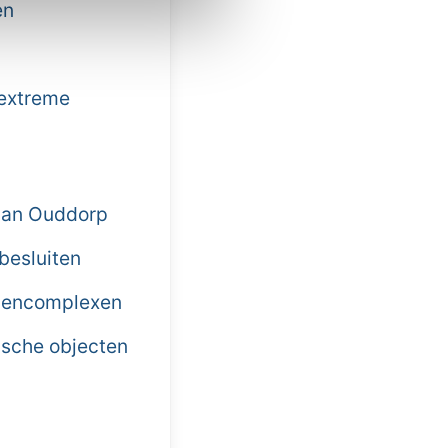
en
 extreme
 van Ouddorp
 besluiten
llencomplexen
rische objecten