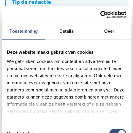
Tip de redactie
Heb je nieuws voor ons? Of het nu gaat om een leuk
verhaal, een opmerkelijk bericht, iets dat speelt in de buurt
of als je politie of andere hulpdiensten ergens ziet: laat
het ons weten!
Toestemming
Details
Over
Mail naar
redactie@omroeparchipel.nl
💬
WhatsApp
0187-609512
Deze website maakt gebruik van cookies
Bel naar
0187-682630
📞
We gebruiken cookies om content en advertenties te
personaliseren, om functies voor social media te bieden
en om ons websiteverkeer te analyseren. Ook delen we
Foutje gezien of twijfel over een advertentie?
informatie over uw gebruik van onze site met onze
partners voor social media, adverteren en analyse. Deze
Zie je een fout in dit artikel, werkt iets niet goed of kom je een
advertentie tegen die niet klopt? Laat het ons weten via
partners kunnen deze gegevens combineren met andere
redactie@omroeparchipel.nl
. We kijken er graag naar.
informatie die u aan ze heeft verstrekt of die ze hebben
verzameld op basis van uw gebruik van hun services.
Toestemmingsselectie