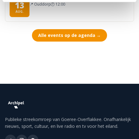
13
📍
Ouddorp
🕐
12:00
AUG.
Alle events op de agenda →
Publieke streekomroep van Goeree-Overflakkee. Onafhankelijk
nieuws, sport, cultuur, en live radio en tv voor het eiland.