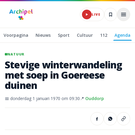
Naar hoofdinhoud
LIVE
Voorpagina
Nieuws
Sport
Cultuur
112
Agenda
NATUUR
Stevige
winterwandeling
met
soep
in
Goereese
duinen
📅
donderdag 1 januari 1970
om 09:30
📍
Ouddorp