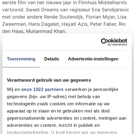
eerste film van het nieuwe jaar in Filmhuis Middelharnis
vertoond: Sweet Dreams van regisseur Ena Sendijarevic
met onder andere Renée Soutendijk, Florian Myjer, Lisa
Zweerman, Hans Dagelet, Hayati Azis, Peter Faber, Rio
den Haas, Muhammad Khan.
Op een afgelegen Indonesisch eiland, tijdens de
nadagen van het koloniale tijdperk, valt de
Nederlandse suikerfabrikant Jan (Hans Dagelet)
Toestemming
Details
Advertentie-instellingen
Ov
plotseling dood neer voor de ogen van zijn vrouw
Agathe (Renée Soutendijk). Hun vervreemde zoon
Cornelis (Florian Myjer) en zijn hoogzwangere
Verantwoord gebruik van uw gegevens
vrouw Josefien (Lisa Zweerman) arriveren vanuit
Wij en
onze 1022 partners
verwerken je persoonlijke
Nederland om het familiebedrijf over te nemen. Tot
gegevens (bijv. uw IP-adres) met behulp van
ieders ontzetting blijkt Jans concubine Siti (Hayati
technologieën zoals cookies om informatie op uw
Aziz) een sleutelrol in zijn testament te vervullen. Te
apparaat op te slaan en te gebruiken met als doel
midden van een opstand van de Indonesische
gepersonaliseerde advertenties en content, metingen aan
arbeiders, begint een kat-en-muis-spel waar
advertenties en content, inzicht in publiek en
niemand heelhuids uit zal komen. Sweet Dreams
productontwikkeling. U kunt kiezen wie uw gegevens