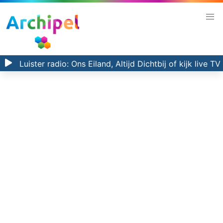
Luister radio:
Ons Eiland, Altijd Dichtbij
of kijk
live TV