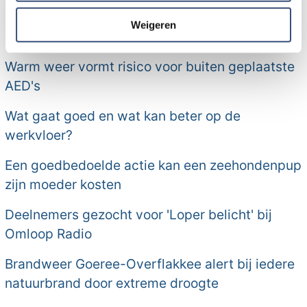
informatie die u aan ze heeft verstrekt of die ze hebben
Natuurbrand Ouddorp opgeschaald naar GRIP
verzameld op basis van uw gebruik van hun services.
Weigeren
2, brandweerman gewond
Warm weer vormt risico voor buiten geplaatste
AED's
Wat gaat goed en wat kan beter op de
werkvloer?
Een goedbedoelde actie kan een zeehondenpup
zijn moeder kosten
Deelnemers gezocht voor 'Loper belicht' bij
Omloop Radio
Brandweer Goeree-Overflakkee alert bij iedere
natuurbrand door extreme droogte