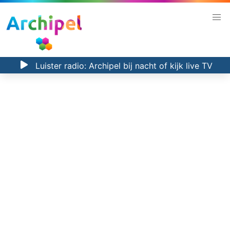
Luister radio:
Archipel bij nacht
of kijk
live TV