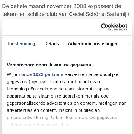
De gehele maand november 2008 exposeert de
teken- en schilderclub van Ceciel Schöne-Sarlemijn
in het V.V.V. kantoor 't Blaeuwe Huus te Ouddorp. Al
jaren geeft Ceciel les aan kinderen en volwassenen
en sinds enkele jaren vindt dat plaats in haar atelier
Toestemming
Details
Advertentie-instellingen
Ov
in Goedereede. "De drempel ligt niet hoog", vertelt
Ceciel. "Het gaat erom dat de mensen plezier
hebben in het creatieve proces en ik begeleid ze
Verantwoord gebruik van uw gegevens
daarbij."
Wij en
onze 1022 partners
verwerken je persoonlijke
Er wordt met allerlei materiaal gewerkt(houtskool,
gegevens (bijv. uw IP-adres) met behulp van
technologieën zoals cookies om informatie op uw
pastel, inkt, acryl). De volwassenen werken meestal
apparaat op te slaan en te gebruiken met als doel
een eigen plan uit; de kinderen werken via een
gepersonaliseerde advertenties en content, metingen aan
opdracht. De volwassenen hebben voor deze
advertenties en content, inzicht in publiek en
expositie bijna allemaal een acryldoek ingeleverd.
productontwikkeling. U kunt kiezen wie uw gegevens
De kinderen hebben eerst buiten in Goedereede
gebruikt en met welke doelen.
getekend en naar aanleiding daarvan en