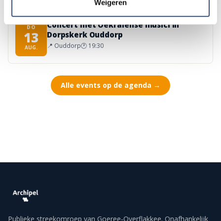
Weigeren
Concert met Oekraïense musici in
DO
13
Dorpskerk Ouddorp
📍
Ouddorp
🕐
19:30
AUG.
Alle events op de agenda →
Publieke streekomroep van Goeree-Overflakkee. Onafhankelijk