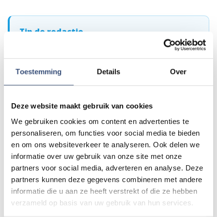
Tip de redactie
Heb je nieuws voor ons? Of het nu gaat om een leuk
verhaal, een opmerkelijk bericht, iets dat speelt in de buurt
of als je politie of andere hulpdiensten ergens ziet: laat
Toestemming
Details
Over
het ons weten!
Mail naar
redactie@omroeparchipel.nl
Deze website maakt gebruik van cookies
💬
WhatsApp
0187-609512
We gebruiken cookies om content en advertenties te
Bel naar
0187-682630
📞
personaliseren, om functies voor social media te bieden
en om ons websiteverkeer te analyseren. Ook delen we
informatie over uw gebruik van onze site met onze
Foutje gezien of twijfel over een advertentie?
partners voor social media, adverteren en analyse. Deze
Zie je een fout in dit artikel, werkt iets niet goed of kom je een
partners kunnen deze gegevens combineren met andere
advertentie tegen die niet klopt? Laat het ons weten via
informatie die u aan ze heeft verstrekt of die ze hebben
redactie@omroeparchipel.nl
. We kijken er graag naar.
verzameld op basis van uw gebruik van hun services.