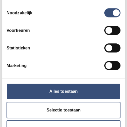
Toestemmingsselectie
Noodzakelijk
Andere events
Voorkeuren
Magic Summer show met Steven Kazàn
DI
11
📍
Ouddorp
🕐
17:00
Statistieken
AUG.
Marketing
Kinderdagen bij RTM-trammuseum in
WO
12
Ouddorp
📍
Ouddorp
🕐
10:00
AUG.
Alles toestaan
Hippie Beach Day markt bij Houten Kaap
DO
Selectie toestaan
13
📍
Ouddorp
🕐
12:00
AUG.