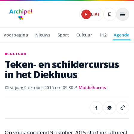
Naar hoofdinhoud
LIVE
Voorpagina
Nieuws
Sport
Cultuur
112
Agenda
CULTUUR
Teken-
en
schildercursus
in
het
Diekhuus
📅
vrijdag 9 oktober 2015
om 09:30
📍
Middelharnis
Op vrijdagochtend 9 oktober 2015 start in Cultureel