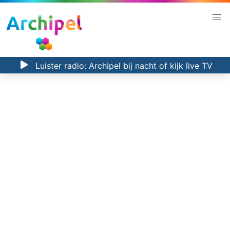
Luister radio:
Archipel bij nacht
of kijk
live TV