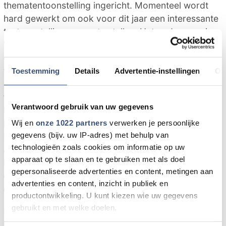
thematentoonstelling ingericht. Momenteel wordt
hard gewerkt om ook voor dit jaar een interessante
tentoonstelling samen te stellen. Het onderwerp is
"Ouddorpers in den vreemde". In het verleden is een
groot aantal Ouddorpers geëmigreerd naar allerlei
verre streken: Noord-Amerika, Canada, Zuid-Afrika
Toestemming
Details
Advertentie-instellingen
Ov
en Nieuw-Zeeland. De samenstellers van de
tentoonstelling zoeken beelden of ervaringen om
Verantwoord gebruik van uw gegevens
het een en ander uit te kunnen beelden en te
illustreren. Daarom deze oproep: mocht u in het
Wij en
onze 1022 partners
verwerken je persoonlijke
gegevens (bijv. uw IP-adres) met behulp van
bezit zijn van foto's, brieven, kaarten, verhalen en
technologieën zoals cookies om informatie op uw
andere zaken die met dit onderwerp te maken
apparaat op te slaan en te gebruiken met als doel
hebben, of u deze dan beschikbaar wilt stellen voor
gepersonaliseerde advertenties en content, metingen aan
de tentoonstelling. Het betreft dus alleen
advertenties en content, inzicht in publiek en
emigranten uit Ouddorp.
productontwikkeling. U kunt kiezen wie uw gegevens
gebruikt en met welke doelen.
Mocht u hiermee kunnen helpen, dan bent u van
harte welkom op de open middag op zaterdag 9