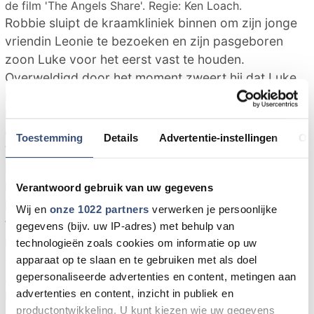
de film 'The Angels Share'. Regie: Ken Loach.
Robbie sluipt de kraamkliniek binnen om zijn jonge
vriendin Leonie te bezoeken en zijn pasgeboren
zoon Luke voor het eerst vast te houden.
Overweldigd door het moment zweert hij dat Luke
niet hetzelfde tragische leven zal hebben dat hij
heeft gehad. Op een haar na moest hij de
gevangenis in en nu krijgt hij één laatste kans.
Toestemming
Details
Advertentie-instellingen
Ov
Tijdens zijn werkstraf ontmoet hij Rhino, Albert en
Mo, die net als hij onmogelijk werk vinden vanwege
hun strafblad. Kon Robbie vermoeden dat drank zijn
Verantwoord gebruik van uw gegevens
leven voorgoed zou veranderen - geen goedkope
Wij en
onze 1022 partners
verwerken je persoonlijke
tafelwijn, maar de beste malt whisky ter wereld. Zijn
gegevens (bijv. uw IP-adres) met behulp van
nieuwe talent - een fijne smaak en een delicate neus
technologieën zoals cookies om informatie op uw
- in combinatie met een portie lef leidt Robbie en
apparaat op te slaan en te gebruiken met als doel
gepersonaliseerde advertenties en content, metingen aan
zijn vrienden naar de vreemde wereld van frisse
advertenties en content, inzicht in publiek en
lucht en open ruimte, de Schotse Hooglanden, en
productontwikkeling. U kunt kiezen wie uw gegevens