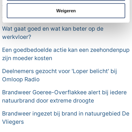
informatie die u aan ze heeft verstrekt of die ze hebben
Warm weer vormt risico voor buiten geplaatste
verzameld op basis van uw gebruik van hun services.
Weigeren
AED's
Wat gaat goed en wat kan beter op de
werkvloer?
Een goedbedoelde actie kan een zeehondenpup
zijn moeder kosten
Deelnemers gezocht voor 'Loper belicht' bij
Omloop Radio
Brandweer Goeree-Overflakkee alert bij iedere
natuurbrand door extreme droogte
Brandweer ingezet bij brand in natuurgebied De
Vliegers