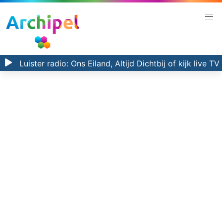
Luister radio:
Ons Eiland, Altijd Dichtbij
of kijk
live TV