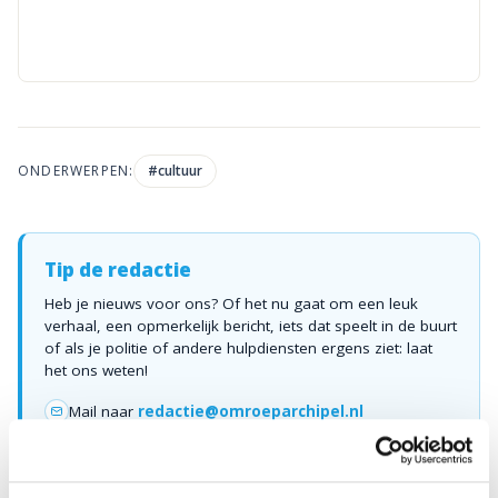
ONDERWERPEN:
#
cultuur
Tip de redactie
Heb je nieuws voor ons? Of het nu gaat om een leuk
verhaal, een opmerkelijk bericht, iets dat speelt in de buurt
of als je politie of andere hulpdiensten ergens ziet: laat
het ons weten!
Mail naar
redactie@omroeparchipel.nl
💬
WhatsApp
0187-609512
Bel naar
0187-682630
📞