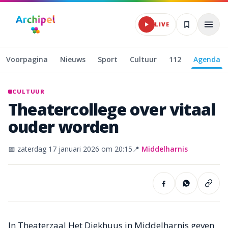
Naar hoofdinhoud
LIVE
Voorpagina
Nieuws
Sport
Cultuur
112
Agenda
CULTUUR
Theatercollege
over
vitaal
ouder
worden
📅
zaterdag 17 januari 2026
om 20:15
📍
Middelharnis
In Theaterzaal Het Diekhuus in Middelharnis geven