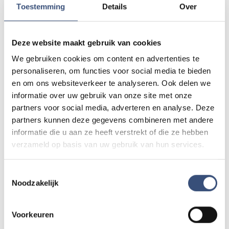
Toestemming
Details
Over
Foutje gezien of twijfel over een advertentie?
Deze website maakt gebruik van cookies
Zie je een fout in dit artikel, werkt iets niet goed of kom je een
We gebruiken cookies om content en advertenties te
advertentie tegen die niet klopt? Laat het ons weten via
redactie@omroeparchipel.nl
. We kijken er graag naar.
personaliseren, om functies voor social media te bieden
en om ons websiteverkeer te analyseren. Ook delen we
informatie over uw gebruik van onze site met onze
partners voor social media, adverteren en analyse. Deze
Andere events
partners kunnen deze gegevens combineren met andere
informatie die u aan ze heeft verstrekt of die ze hebben
verzameld op basis van uw gebruik van hun services.
Magic Summer show met Steven Kazàn
DI
11
📍
Ouddorp
🕐
17:00
Toestemmingsselectie
AUG.
Noodzakelijk
Voorkeuren
Kinderdagen bij RTM-trammuseum in
WO