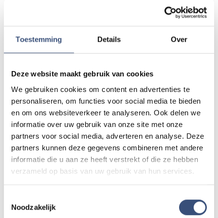
of als je politie of andere hulpdiensten ergens ziet: laat
het ons weten!
Mail naar
redactie@omroeparchipel.nl
Toestemming
Details
Over
💬
WhatsApp
0187-609512
Bel naar
0187-682630
📞
Deze website maakt gebruik van cookies
We gebruiken cookies om content en advertenties te
Foutje gezien of twijfel over een advertentie?
personaliseren, om functies voor social media te bieden
en om ons websiteverkeer te analyseren. Ook delen we
Zie je een fout in dit artikel, werkt iets niet goed of kom je een
advertentie tegen die niet klopt? Laat het ons weten via
informatie over uw gebruik van onze site met onze
redactie@omroeparchipel.nl
. We kijken er graag naar.
partners voor social media, adverteren en analyse. Deze
partners kunnen deze gegevens combineren met andere
informatie die u aan ze heeft verstrekt of die ze hebben
verzameld op basis van uw gebruik van hun services.
Andere events
Toestemmingsselectie
Noodzakelijk
Magic Summer show met Steven Kazàn