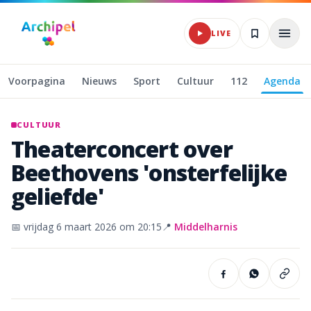
Naar hoofdinhoud
Archipel Klassiek
LIVE
Voorpagina
Nieuws
Sport
Cultuur
112
Agenda
CULTUUR
Theaterconcert
over
Beethovens
'onsterfelijke
geliefde'
📅
vrijdag 6 maart 2026
om 20:15
📍
Middelharnis