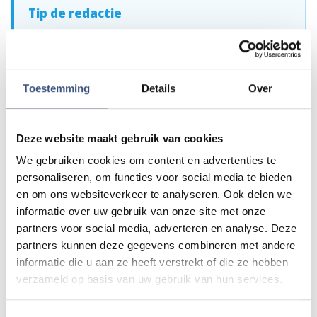
Tip de redactie
Heb je nieuws voor ons? Of het nu gaat om een leuk
verhaal, een opmerkelijk bericht, iets dat speelt in de buurt
of als je politie of andere hulpdiensten ergens ziet: laat
het ons weten!
Toestemming
Details
Over
Mail naar
redactie@omroeparchipel.nl
💬
WhatsApp
0187-609512
Deze website maakt gebruik van cookies
Bel naar
0187-682630
📞
We gebruiken cookies om content en advertenties te
personaliseren, om functies voor social media te bieden
en om ons websiteverkeer te analyseren. Ook delen we
Foutje gezien of twijfel over een advertentie?
informatie over uw gebruik van onze site met onze
Zie je een fout in dit artikel, werkt iets niet goed of kom je een
partners voor social media, adverteren en analyse. Deze
advertentie tegen die niet klopt? Laat het ons weten via
partners kunnen deze gegevens combineren met andere
redactie@omroeparchipel.nl
. We kijken er graag naar.
informatie die u aan ze heeft verstrekt of die ze hebben
verzameld op basis van uw gebruik van hun services.