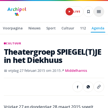
Naar hoofdinhoud
LIVE
Voorpagina
Nieuws
Sport
Cultuur
112
Agenda
CULTUUR
Theatergroep
SPIEGEL(T)JE
in
het
Diekhuus
📅
vrijdag 27 februari 2015
om 20:15
📍
Middelharnis
Vrijdag 27 en donderdag 28 maart 2015 speelt