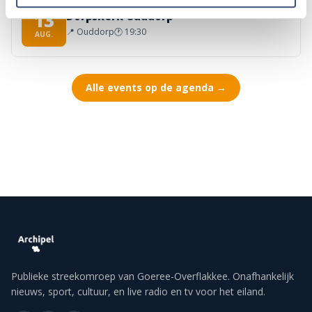
Concert met Oekraïense musici in
DO
13
Dorpskerk Ouddorp
📍
Ouddorp
🕐
19:30
AUG.
Alle events op de agenda →
Publieke streekomroep van Goeree-Overflakkee. Onafhankelijk
nieuws, sport, cultuur, en live radio en tv voor het eiland.