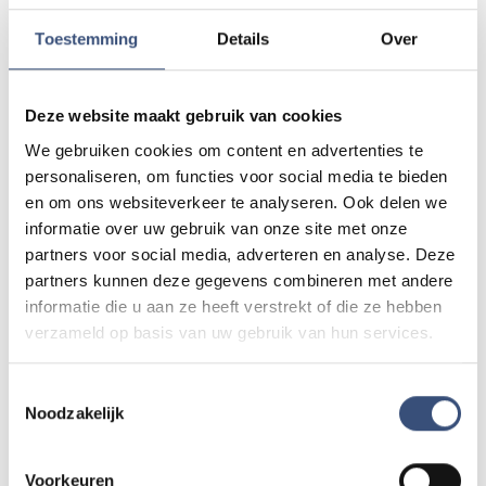
💬
WhatsApp
0187-609512
Bel naar
0187-682630
📞
Toestemming
Details
Over
Deze website maakt gebruik van cookies
Foutje gezien of twijfel over een advertentie?
We gebruiken cookies om content en advertenties te
Zie je een fout in dit artikel, werkt iets niet goed of kom je een
advertentie tegen die niet klopt? Laat het ons weten via
personaliseren, om functies voor social media te bieden
redactie@omroeparchipel.nl
. We kijken er graag naar.
en om ons websiteverkeer te analyseren. Ook delen we
informatie over uw gebruik van onze site met onze
partners voor social media, adverteren en analyse. Deze
partners kunnen deze gegevens combineren met andere
Andere events
informatie die u aan ze heeft verstrekt of die ze hebben
verzameld op basis van uw gebruik van hun services.
Magic Summer show met Steven Kazàn
Toestemmingsselectie
DI
11
📍
Ouddorp
🕐
17:00
Noodzakelijk
AUG.
Voorkeuren