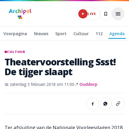
Naar hoofdinhoud
Archipel Klassiek
LIVE
Voorpagina
Nieuws
Sport
Cultuur
112
Agenda
CULTUUR
Theatervoorstelling
Ssst!
De
tijger
slaapt
📅
zaterdag 3 februari 2018
om 11:00
📍
Ouddorp
Ter afsluiting van de Nationale Voorleesdagen 2018