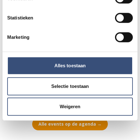
Kinderdagen bij RTM-trammuseum in
WO
12
Ouddorp
Statistieken
📍
Ouddorp
🕐
10:00
AUG.
Marketing
Hippie Beach Day markt bij Houten Kaap
DO
13
📍
Ouddorp
🕐
12:00
AUG.
Alles toestaan
Concert met Oekraïense musici in
Selectie toestaan
DO
13
Dorpskerk Ouddorp
📍
Ouddorp
🕐
19:30
AUG.
Weigeren
Alle events op de agenda →