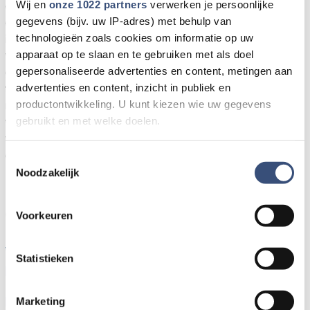
Wij en
onze 1022 partners
verwerken je persoonlijke
de Gereformeerde Kerk in Ouddorp. Het thema van deze
gegevens (bijv. uw IP-adres) met behulp van
dienst is 'Dankbaarheid'. Aan deze dienst zal ook
technologieën zoals cookies om informatie op uw
interkerkelijk koor Rejoice uit Zuidland hun medewerking
apparaat op te slaan en te gebruiken met als doel
verlenen. Vele dingen in ons leven zijn gewoon, we zijn
gepersonaliseerde advertenties en content, metingen aan
gewend dat ze er zijn, maar er zijn wel 10000 redenen
advertenties en content, inzicht in publiek en
tot dankbaarheid. Vaak hebben we wel een verlanglijstje
productontwikkeling. U kunt kiezen wie uw gegevens
met vragen, maar vergeten we soms te danken. Kunnen
gebruikt en met welke doelen.
we ook leren om dankbaar te zijn? Komt u/jij ook? Wees
van harte welkom en neem gerust nog iemand mee. De
Als u het toestaat, willen we ook graag:
dienst begint om 18:30 uur, Dorpstienden 15 in Ouddorp.
Toestemmingsselectie
Noodzakelijk
Informatie verzamelen over uw geografische locatie,
Meer nieuws van Goeree-
die tot een paar meter nauwkeurig kan zijn
Uw apparaat identificeren door het actief te scannen
Overflakkee:
Voorkeuren
op specifieke eigenschappen (fingerprinting)
Lees meer over hoe uw persoonlijke gegevens worden
Wielrenner overleden na onwelwording bij Den
Statistieken
verwerkt en stel uw voorkeuren in het
detailgedeelte
in.
Bommel
U kunt uw toestemming op elk moment wijzigen of
intrekken in de Cookieverklaring.
Beach CleanUp Tour strijkt neer in Kwade Hoek,
Marketing