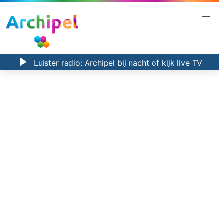
Luister radio:
Archipel bij nacht
of kijk
live TV