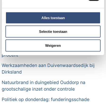
maar lokale opruimers zijn kritisch
We gebruiken cookies om content en advertenties te
personaliseren, om functies voor social media te bieden
Terwijl Nederland snakt naar water, sproeit Eric
en om ons websiteverkeer te analyseren. Ook delen we
Alles toestaan
60.000 liter per uur over zijn akker
informatie over uw gebruik van onze site met onze
partners voor social media, adverteren en analyse. Deze
Politie zoekt daders van bankhelpdeskfraude in
Selectie toestaan
partners kunnen deze gegevens combineren met andere
Sommelsdijk
informatie die u aan ze heeft verstrekt of die ze hebben
verzameld op basis van uw gebruik van hun services.
Weigeren
Eigen bijdrage Wmo-regiotaxi stijgt met ruim 50
procent
Werkzaamheden aan Duivenwaardsedijk bij
Dirksland
Natuurbrand in duingebied Ouddorp na
grootschalige inzet onder controle
Politiek op donderdag: funderingsschade